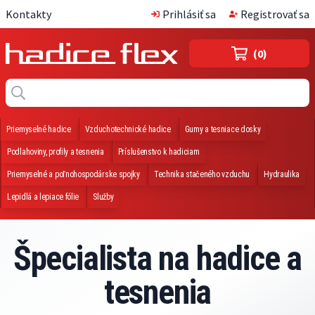
Kontakty
Prihlásiť sa
Registrovať sa
(0)
Priemyselné hadice
Vzduchotechnické hadice
Gumy a tesniace dosky
Podlahoviny, profily a tesnenia
Príslušenstvo k hadiciam
Priemyselné a poľnohospodárske spojky
Technika stačeného vzduchu
Hydraulika
Lepidlá a lepiace fólie
Služby
Špecialista na hadice a
tesnenia