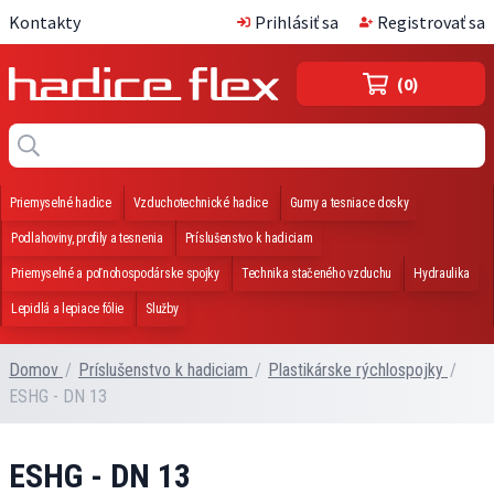
Kontakty
Prihlásiť sa
Registrovať sa
(0)
Priemyselné hadice
Vzduchotechnické hadice
Gumy a tesniace dosky
Podlahoviny, profily a tesnenia
Príslušenstvo k hadiciam
Priemyselné a poľnohospodárske spojky
Technika stačeného vzduchu
Hydraulika
Lepidlá a lepiace fólie
Služby
Domov
/
Príslušenstvo k hadiciam
/
Plastikárske rýchlospojky
/
ESHG - DN 13
ESHG - DN 13