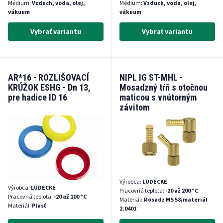
Médium:
Vzduch, voda, olej,
Médium:
Vzduch, voda, olej,
vákuum
vákuum
Vybrať variantu
Vybrať variantu
AR*16 - ROZLIŠOVACÍ
NIPL IG ST-MHL -
KRÚŽOK ESHG - Dn 13,
Mosadzný tŕň s otočnou
pre hadice ID 16
maticou s vnútorným
závitom
Výrobca:
LÜDECKE
Výrobca:
LÜDECKE
Pracovná teplota:
-20 až 200 °C
Pracovná teplota:
-20 až 100 °C
Materiál:
Mosadz MS 58/materiál
Materiál:
Plasť
2.0401