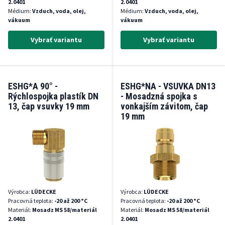
2.0401
2.0401
Médium:
Vzduch, voda, olej,
Médium:
Vzduch, voda, olej,
vákuum
vákuum
Vybrať variantu
Vybrať variantu
ESHG*A 90° -
ESHG*NA - VSUVKA DN13
Rýchlospojka plastík DN
- Mosadzná spojka s
13, čap vsuvky 19 mm
vonkajším závitom, čap
19 mm
Výrobca:
LÜDECKE
Výrobca:
LÜDECKE
Pracovná teplota:
-20 až 200 °C
Pracovná teplota:
-20 až 200 °C
Materiál:
Mosadz MS 58/materiál
Materiál:
Mosadz MS 58/materiál
2.0401
2.0401