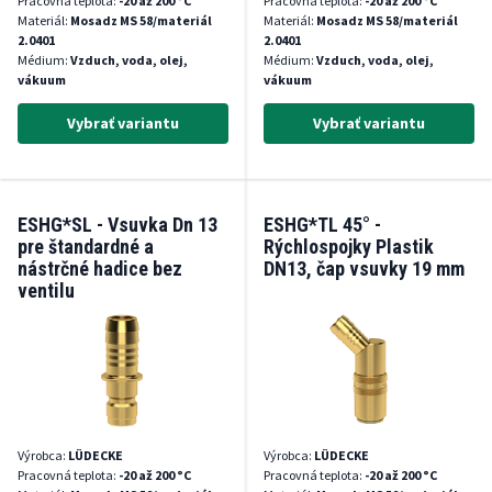
Pracovná teplota:
-20 až 200 °C
Pracovná teplota:
-20 až 200 °C
Materiál:
Mosadz MS 58/materiál
Materiál:
Mosadz MS 58/materiál
2.0401
2.0401
Médium:
Vzduch, voda, olej,
Médium:
Vzduch, voda, olej,
vákuum
vákuum
Vybrať variantu
Vybrať variantu
ESHG*SL - Vsuvka Dn 13
ESHG*TL 45° -
pre štandardné a
Rýchlospojky Plastik
nástrčné hadice bez
DN13, čap vsuvky 19 mm
ventilu
Výrobca:
LÜDECKE
Výrobca:
LÜDECKE
Pracovná teplota:
-20 až 200 °C
Pracovná teplota:
-20 až 200 °C