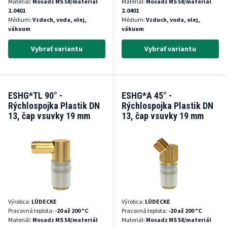
Materiál:
Mosadz MS 58/materiál
Materiál:
Mosadz MS 58/materiál
2.0401
2.0401
Médium:
Vzduch, voda, olej,
Médium:
Vzduch, voda, olej,
vákuum
vákuum
Vybrať variantu
Vybrať variantu
ESHG*TL 90° -
ESHG*A 45° -
Rýchlospojka Plastik DN
Rýchlospojka Plastik DN
13, čap vsuvky 19 mm
13, čap vsuvky 19 mm
Výrobca:
LÜDECKE
Výrobca:
LÜDECKE
Pracovná teplota:
-20 až 200 °C
Pracovná teplota:
-20 až 200 °C
Materiál:
Mosadz MS 58/materiál
Materiál:
Mosadz MS 58/materiál