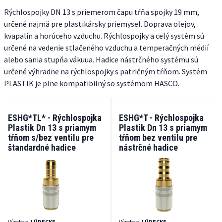
Rýchlospojky DN 13 s priemerom čapu tŕňa spojky 19 mm,
určené najmä pre plastikársky priemysel. Doprava olejov,
kvapalín a horúceho vzduchu. Rýchlospojky a celý systém sú
určené na vedenie stlačeného vzduchu a temperačných médií
alebo sania stupňa vákuua. Hadice nástrčného systému sú
určené výhradne na rýchlospojky s patričným tŕňom. Systém
PLASTIK je plne kompatibilný so systémom HASCO.
ESHG*TL* - Rýchlospojka
ESHG*T - Rýchlospojka
Plastik Dn 13 s priamym
Plastik Dn 13 s priamym
tŕňom s/bez ventilu pre
tŕňom bez ventilu pre
štandardné hadice
nástrčné hadice
Výrobca:
LÜDECKE
Výrobca:
LÜDECKE