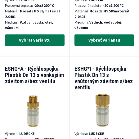
Pracovná teplota:
-20 až 200 °C
Pracovná teplota:
-20 až 200 °C
Materiál:
Mosadz MS 58/materiál
Materiál:
Mosadz MS 58/materiál
2.0401
2.0401
Médium:
Vzduch, voda, olej,
Médium:
Vzduch, voda, olej,
vákuum
vákuum
Vybrať variantu
Vybrať variantu
ESHG*A - Rýchlospojka
ESHG*I - Rýchlospojka
Plastik Dn 13 s vonkajším
Plastik Dn 13 s
závitom s/bez ventilu
vnútorným závitom s/bez
ventilu
Výrobca:
LÜDECKE
Výrobca:
LÜDECKE