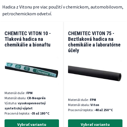
Hadica z Vitonu pre viac použití v chemickom, automobilovom,
petrochemickom odvetví.
CHEMITEC VITON 10 -
CHEMITEC VITON 75 -
Tlaková hadica na
Beztlaková hadica na
chemikálie a bionaftu
chemikálie a laboratórne
účely
Materiál duše :
FPM
Materiál obalu:
CR-Neoprén
Materiál duše :
FPM
Výstuha:
vysokopevnostný
Materiál obalu:
Viton
syntetický výplet
Pracovná teplota:
-40 až 250 °C
Pracovná teplota:
-35 až 180 °C
Vybrať variantu
Vybrať variantu