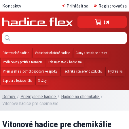
Kontakty
Prihlásiť sa
Registrovať sa
(0)
Priemyselné hadice
Vzduchotechnické hadice
Gumy a tesniace dosky
Podlahoviny, profily a tesnenia
Príslušenstvo k hadiciam
Priemyselné a poľnohospodárske spojky
Technika stačeného vzduchu
Hydraulika
Lepidlá a lepiace fólie
Služby
Domov
/
Priemyselné hadice
/
Hadice na chemikálie
/
Vitonové hadice pre chemikálie
Vitonové hadice pre chemikálie