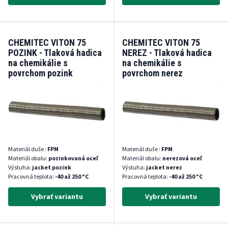
CHEMITEC VITON 75
CHEMITEC VITON 75
POZINK - Tlaková hadica
NEREZ - Tlaková hadica
na chemikálie s
na chemikálie s
povrchom pozink
povrchom nerez
Materiál duše :
FPM
Materiál duše :
FPM
Materiál obalu:
pozinkovaná oceľ
Materiál obalu:
nerezová oceľ
Výstuha:
jacket pozink
Výstuha:
jacket nerez
Pracovná teplota:
-40 až 250 °C
Pracovná teplota:
-40 až 250 °C
Vybrať variantu
Vybrať variantu