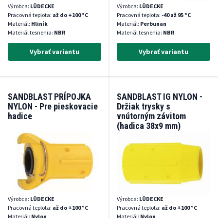
Výrobca:
LÜDECKE
Výrobca:
LÜDECKE
Pracovná teplota:
až do +100 °C
Pracovná teplota:
-40 až 95 °C
Materiál:
Hliník
Materiál:
Perbunan
Materiál tesnenia:
NBR
Materiál tesnenia:
NBR
Vybrať variantu
Vybrať variantu
SANDBLAST PRÍPOJKA
SANDBLAST IG NYLON -
NYLON - Pre pieskovacie
Držiak trysky s
hadice
vnútorným závitom
(hadica 38x9 mm)
Výrobca:
LÜDECKE
Výrobca:
LÜDECKE
Pracovná teplota:
až do +100 °C
Pracovná teplota:
až do +100 °C
Materiál:
Nylon
Materiál:
Nylon