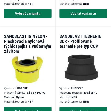
Materiál tesnenia:
NBR
Materiál tesnenia:
NBR
Vybrať variantu
Vybrať variantu
SANDBLAST IG NYLON -
SANDBLAST TESNENIE
Pieskovacia nylonová
SDR - Profilované
rýchlospojka s vnútorným
tesnenie pre typ CQP
závitom
Výrobca:
LÜDECKE
Výrobca:
LÜDECKE
Pracovná teplota:
až do +100 °C
Pracovná teplota:
-40 až 95 °C
Materiál:
Nylon
Materiál:
NBR
Materiál tesnenia:
NBR
Materiál tesnenia:
NBR