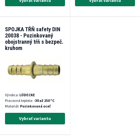
Vybrať variantu
Vybrať variantu
SPOJKA TŔŇ safety DIN
20038 - Pozinkovaný
obojstranný tŕň s bezpeč.
kruhom
Výrobca:
LÜDECKE
Pracovná teplota:
-30 až 250 °C
Materiál:
Pozinkovaná oceľ
Vybrať variantu