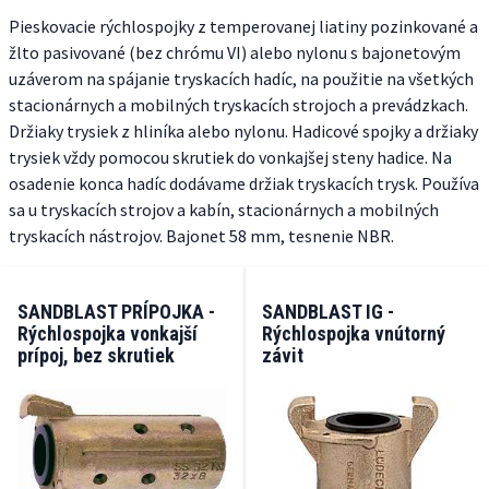
Pieskovacie rýchlospojky z temperovanej liatiny pozinkované a
žlto pasivované (bez chrómu VI) alebo nylonu s bajonetovým
uzáverom na spájanie tryskacích hadíc, na použitie na všetkých
stacionárnych a mobilných tryskacích strojoch a prevádzkach.
Držiaky trysiek z hliníka alebo nylonu. Hadicové spojky a držiaky
trysiek vždy pomocou skrutiek do vonkajšej steny hadice. Na
osadenie konca hadíc dodávame držiak tryskacích trysk. Používa
sa u tryskacích strojov a kabín, stacionárnych a mobilných
tryskacích nástrojov. Bajonet 58 mm, tesnenie NBR.
SANDBLAST PRÍPOJKA -
SANDBLAST IG -
Rýchlospojka vonkajší
Rýchlospojka vnútorný
prípoj, bez skrutiek
závit