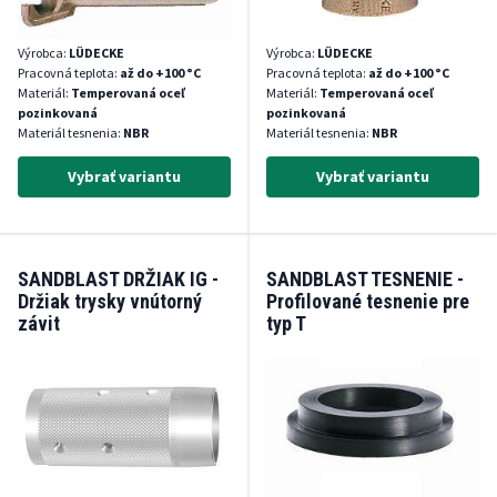
Výrobca:
LÜDECKE
Výrobca:
LÜDECKE
Pracovná teplota:
až do +100 °C
Pracovná teplota:
až do +100 °C
Materiál:
Temperovaná oceľ
Materiál:
Temperovaná oceľ
pozinkovaná
pozinkovaná
Materiál tesnenia:
NBR
Materiál tesnenia:
NBR
Vybrať variantu
Vybrať variantu
SANDBLAST DRŽIAK IG -
SANDBLAST TESNENIE -
Držiak trysky vnútorný
Profilované tesnenie pre
závit
typ T