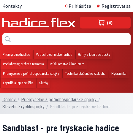
Kontakty
Prihlásiť sa
Registrovať sa
(0)
Priemyselné hadice
Vzduchotechnické hadice
Gumy a tesniace dosky
Podlahoviny, profily a tesnenia
Príslušenstvo k hadiciam
Priemyselné a poľnohospodárske spojky
Technika stačeného vzduchu
Hydraulika
Lepidlá a lepiace fólie
Služby
Domov
/
Priemyselné a poľnohospodárske spojky
/
Stavebné rýchlospojky
/
Sandblast - pre tryskacie hadice
Sandblast - pre tryskacie hadice