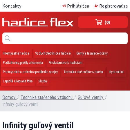
Kontakty
Prihlásiť sa
Registrovať sa
(0)
Priemyselné hadice
Vzduchotechnické hadice
Gumy a tesniace dosky
Podlahoviny, profily a tesnenia
Príslušenstvo k hadiciam
Priemyselné a poľnohospodárske spojky
Technika stačeného vzduchu
Hydraulika
Lepidlá a lepiace fólie
Služby
Domov
/
Technika stačeného vzduchu
/
Guľové ventily
/
Infinity guľový ventil
Infinity guľový ventil