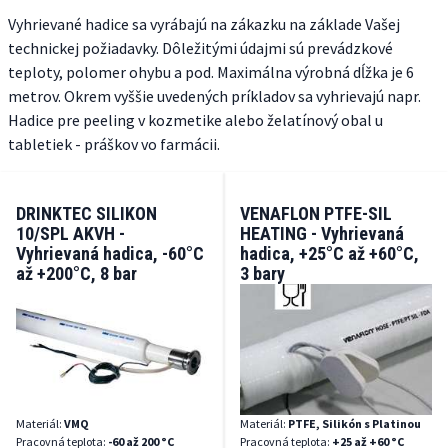
Vyhrievané hadice sa vyrábajú na zákazku na základe Vašej
technickej požiadavky. Dôležitými údajmi sú prevádzkové
teploty, polomer ohybu a pod. Maximálna výrobná dĺžka je 6
metrov. Okrem vyššie uvedených príkladov sa vyhrievajú napr.
Hadice pre peeling v kozmetike alebo želatínový obal u
tabletiek - práškov vo farmácii.
DRINKTEC SILIKON
VENAFLON PTFE-SIL
10/SPL AKVH -
HEATING - Vyhrievaná
Vyhrievaná hadica, -60°C
hadica, +25°C až +60°C,
až +200°C, 8 bar
3 bary
Materiál:
VMQ
Materiál:
PTFE, Silikón s Platinou
Pracovná teplota:
-60 až 200 °C
Pracovná teplota:
+25 až +60 °C