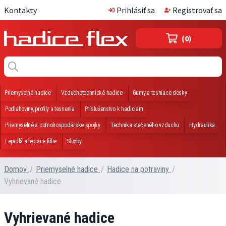
Kontakty
Prihlásiť sa
Registrovať sa
(0)
Priemyselné hadice
Vzduchotechnické hadice
Gumy a tesniace dosky
Podlahoviny, profily a tesnenia
Príslušenstvo k hadiciam
Priemyselné a poľnohospodárske spojky
Technika stačeného vzduchu
Hydraulika
Lepidlá a lepiace fólie
Služby
Domov
/
Priemyselné hadice
/
Hadice na potraviny
/
Vyhrievané hadice
Vyhrievané hadice