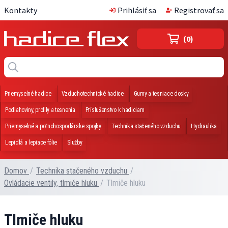
Kontakty
Prihlásiť sa
Registrovať sa
(0)
Priemyselné hadice
Vzduchotechnické hadice
Gumy a tesniace dosky
Podlahoviny, profily a tesnenia
Príslušenstvo k hadiciam
Priemyselné a poľnohospodárske spojky
Technika stačeného vzduchu
Hydraulika
Lepidlá a lepiace fólie
Služby
Domov
/
Technika stačeného vzduchu
/
Ovládacie ventily, tlmiče hluku
/
Tlmiče hluku
Tlmiče hluku