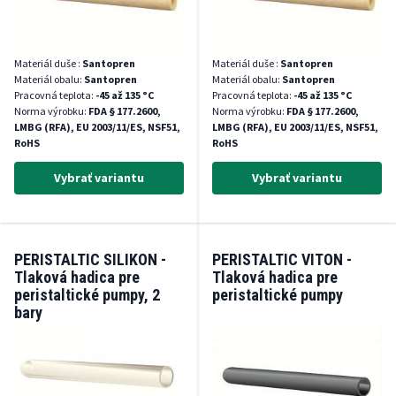
Materiál duše :
Santopren
Materiál duše :
Santopren
Materiál obalu:
Santopren
Materiál obalu:
Santopren
Pracovná teplota:
-45 až 135 °C
Pracovná teplota:
-45 až 135 °C
Norma výrobku:
FDA § 177.2600,
Norma výrobku:
FDA § 177.2600,
LMBG (RFA), EU 2003/11/ES, NSF51,
LMBG (RFA), EU 2003/11/ES, NSF51,
RoHS
RoHS
Vybrať variantu
Vybrať variantu
PERISTALTIC SILIKON -
PERISTALTIC VITON -
Tlaková hadica pre
Tlaková hadica pre
peristaltické pumpy, 2
peristaltické pumpy
bary