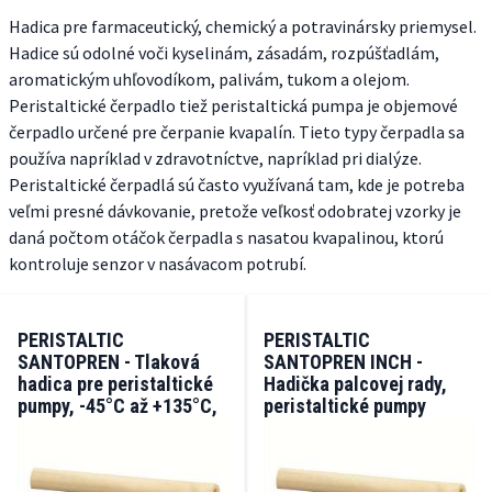
Hadica pre farmaceutický, chemický a potravinársky priemysel.
Hadice sú odolné voči kyselinám, zásadám, rozpúšťadlám,
aromatickým uhľovodíkom, palivám, tukom a olejom.
Peristaltické čerpadlo tiež peristaltická pumpa je objemové
čerpadlo určené pre čerpanie kvapalín. Tieto typy čerpadla sa
používa napríklad v zdravotníctve, napríklad pri dialýze.
Peristaltické čerpadlá sú často využívaná tam, kde je potreba
veľmi presné dávkovanie, pretože veľkosť odobratej vzorky je
daná počtom otáčok čerpadla s nasatou kvapalinou, ktorú
kontroluje senzor v nasávacom potrubí.
PERISTALTIC
PERISTALTIC
SANTOPREN - Tlaková
SANTOPREN INCH -
hadica pre peristaltické
Hadička palcovej rady,
pumpy, -45°C až +135°C,
peristaltické pumpy
2 bary
(-45/+135°C) 2 bary