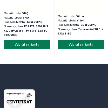
Materiál duše :
VMQ
Materiál duše :
Viton
Materiál obalu:
VMQ
Materiál obalu:
Viton
Pracovná teplota:
-60 až 200 °C
Pracovná teplota:
-30 až 200 °C
Norma výrobku:
FDA 177..2600, BfR
Norma výrobku:
Tolerancia ISO DIN
XV, USP Class VI, Ph Eur 3.1.9.; EC
3302.1 - E2
1935/2004
Vybrať variantu
Vybrať variantu