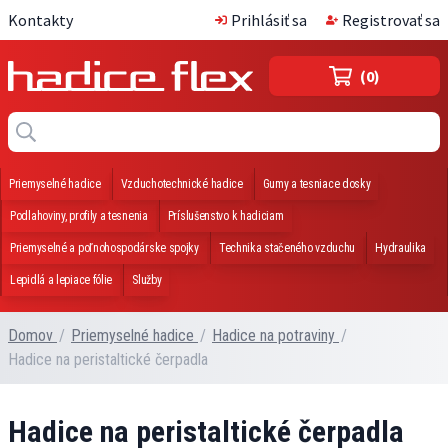
Kontakty
Prihlásiť sa
Registrovať sa
(0)
Priemyselné hadice
Vzduchotechnické hadice
Gumy a tesniace dosky
Podlahoviny, profily a tesnenia
Príslušenstvo k hadiciam
Priemyselné a poľnohospodárske spojky
Technika stačeného vzduchu
Hydraulika
Lepidlá a lepiace fólie
Služby
Domov
/
Priemyselné hadice
/
Hadice na potraviny
/
Hadice na peristaltické čerpadla
Hadice na peristaltické čerpadla