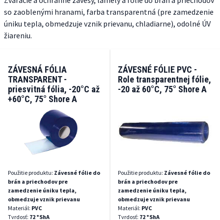
Zváracie a ochranné závesy, lamely a fólie do brán a priechodov
so zaoblenými hranami, farba transparentná (pre zamedzenie
úniku tepla, obmedzuje vznik prievanu, chladiarne), odolné ÚV
žiareniu.
ZÁVESNÁ FÓLIA
ZÁVESNÉ FÓLIE PVC -
TRANSPARENT -
Role transparentnej fólie,
priesvitná fólia, -20°C až
-20 až 60°C, 75° Shore A
+60°C, 75° Shore A
Použitie produktu:
Závesné fólie do
Použitie produktu:
Závesné fólie do
brán a priechodov pre
brán a priechodov pre
zamedzenie úniku tepla,
zamedzenie úniku tepla,
obmedzuje vznik prievanu
obmedzuje vznik prievanu
Materiál:
PVC
Materiál:
PVC
Tvrdosť:
72 °ShA
Tvrdosť:
72 °ShA