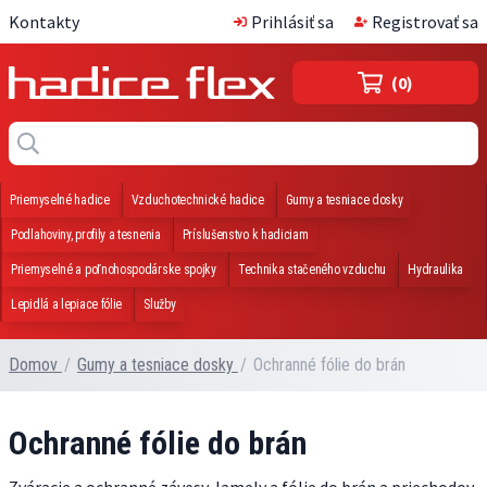
Kontakty
Prihlásiť sa
Registrovať sa
(0)
Priemyselné hadice
Vzduchotechnické hadice
Gumy a tesniace dosky
Podlahoviny, profily a tesnenia
Príslušenstvo k hadiciam
Priemyselné a poľnohospodárske spojky
Technika stačeného vzduchu
Hydraulika
Lepidlá a lepiace fólie
Služby
Domov
/
Gumy a tesniace dosky
/
Ochranné fólie do brán
Ochranné fólie do brán