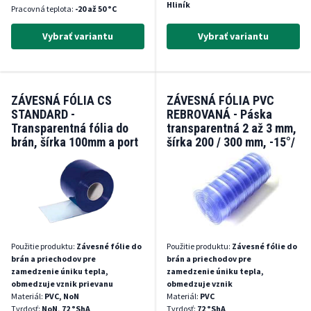
Hliník
Pracovná teplota:
-20 až 50 °C
Vybrať variantu
Vybrať variantu
ZÁVESNÁ FÓLIA CS
ZÁVESNÁ FÓLIA PVC
STANDARD -
REBROVANÁ - Páska
Transparentná fólia do
transparentná 2 až 3 mm,
brán, šírka 100mm a port
šírka 200 / 300 mm, -15°/
+50° C
Použitie produktu:
Závesné fólie do
Použitie produktu:
Závesné fólie do
brán a priechodov pre
brán a priechodov pre
zamedzenie úniku tepla,
zamedzenie úniku tepla,
obmedzuje vznik prievanu
obmedzuje vznik
Materiál:
PVC, NoN
Materiál:
PVC
Tvrdosť:
NoN, 72 °ShA
Tvrdosť:
72 °ShA