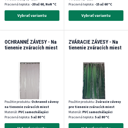
Pracovná teplota:
-20 až 60, NoN °C
Pracovná teplota:
-15 až 60 °C
Vybrať variantu
Vybrať variantu
OCHRANNÉ ZÁVESY - Na
ZVÁRACIE ZÁVESY - Na
tienenie zváracích miest
tienenie zváracích miest
Použitie produktu:
Ochranné závesy
Použitie produktu:
Zváracie závesy
na tienenie zváracích miest
pre tienenie zváracích miest
Materiál:
PVC samozhášajúci
Materiál:
PVC samozhášajúci
Pracovná teplota:
5 až 80 °C
Pracovná teplota:
5 až 80 °C