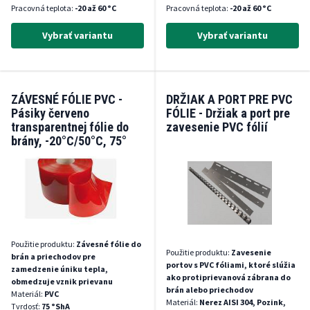
Pracovná teplota:
-20 až 60 °C
Pracovná teplota:
-20 až 60 °C
Vybrať variantu
Vybrať variantu
ZÁVESNÉ FÓLIE PVC -
DRŽIAK A PORT PRE PVC
Pásiky červeno
FÓLIE - Držiak a port pre
transparentnej fólie do
zavesenie PVC fólií
brány, -20°C/50°C, 75°
Shore A
Použitie produktu:
Závesné fólie do
Použitie produktu:
Zavesenie
brán a priechodov pre
portov s PVC fóliami, ktoré slúžia
zamedzenie úniku tepla,
ako protiprievanová zábrana do
obmedzuje vznik prievanu
brán alebo priechodov
Materiál:
PVC
Materiál:
Nerez AISI 304, Pozink,
Tvrdosť:
75 °ShA