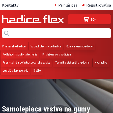
Kontakty
Prihlásiť sa
Registrovať sa
(0)
Priemyselné hadice
Vzduchotechnické hadice
Gumy a tesniace dosky
Podlahoviny, profily a tesnenia
Príslušenstvo k hadiciam
Priemyselné a poľnohospodárske spojky
Technika stačeného vzduchu
Hydraulika
Lepidlá a lepiace fólie
Služby
Samolepiaca vrstva na gumy