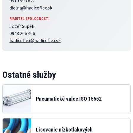
0910 993 827
dielna@hadiceflex.sk
RIADITEĽ SPOLOČNOSTI
Jozef Supek
0948 266 466
hadiceflex@hadiceflex.sk
Ostatné služby
Pneumatické valce ISO 15552
Lisovanie nízkotlakových