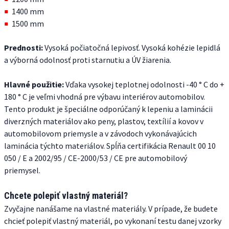
1400 mm
1500 mm
Prednosti:
Vysoká počiatočná lepivosť. Vysoká kohézie lepidlá
a výborná odolnosť proti starnutiu a ÚV žiarenia.
Hlavné použitie:
Vďaka vysokej teplotnej odolnosti -40 ° C do +
180 ° C je veľmi vhodná pre výbavu interiérov automobilov.
Tento produkt je špeciálne odporúčaný k lepeniu a laminácii
diverzných materiálov ako peny, plastov, textílií a kovov v
automobilovom priemysle a v závodoch vykonávajúcich
laminácia týchto materiálov. Spĺňa certifikácia Renault 00 10
050 / E a 2002/95 / CE-2000/53 / CE pre automobilový
priemysel.
Chcete polepiť vlastný materiál?
Zvyčajne nanášame na vlastné materiály. V prípade, že budete
chcieť polepiť vlastný materiál, po vykonaní testu danej vzorky