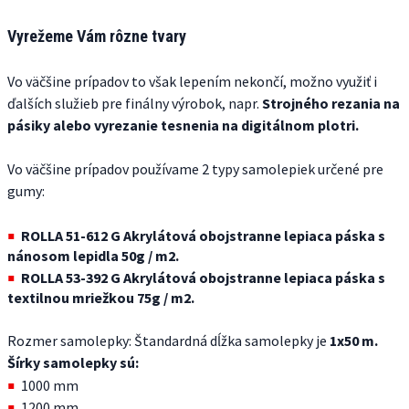
Vyrežeme Vám rôzne tvary
Vo väčšine prípadov to však lepením nekončí, možno využiť i
ďalších služieb pre finálny výrobok, napr.
Strojného rezania na
pásiky alebo vyrezanie tesnenia na digitálnom plotri.
Vo väčšine prípadov používame 2 typy samolepiek určené pre
gumy:
ROLLA 51-612 G Akrylátová obojstranne lepiaca páska s
nánosom lepidla 50g / m2.
ROLLA 53-392 G Akrylátová obojstranne lepiaca páska s
textilnou mriežkou 75g / m2.
Rozmer samolepky: Štandardná dĺžka samolepky je
1x50 m.
Šírky samolepky sú:
1000 mm
1200 mm