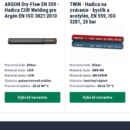
ARGON Dry-Flow EN 559 -
TWIN - Hadica na
Hadica CIIR Welding pre
zváranie - kyslík a
Argón EN-ISO 3821:2010
acetylén, EN 559, ISO
3281, 20 bar
Pracovný tlak:
20 bar
Pracovný tlak:
20 bar
Materiál duše :
CIIR
Materiál duše :
SBR-NR
Materiál obalu:
CIIR
Materiál obalu:
NR-EPDM
Výstuha:
polyesterové vložky
Výstuha:
textilný výplet
Pracovná teplota:
-25 až 80 °C
Pracovná teplota:
-30 až 70 °C
Vybrať variantu
Vybrať variantu