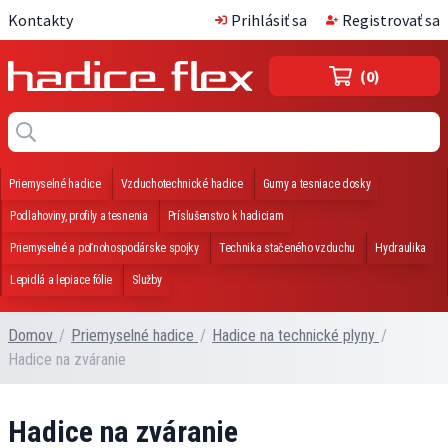
Kontakty
Prihlásiť sa
Registrovať sa
(0)
Priemyselné hadice
Vzduchotechnické hadice
Gumy a tesniace dosky
Podlahoviny, profily a tesnenia
Príslušenstvo k hadiciam
Priemyselné a poľnohospodárske spojky
Technika stačeného vzduchu
Hydraulika
Lepidlá a lepiace fólie
Služby
Domov
/
Priemyselné hadice
/
Hadice na technické plyny
/
Hadice na zváranie
Hadice na zváranie