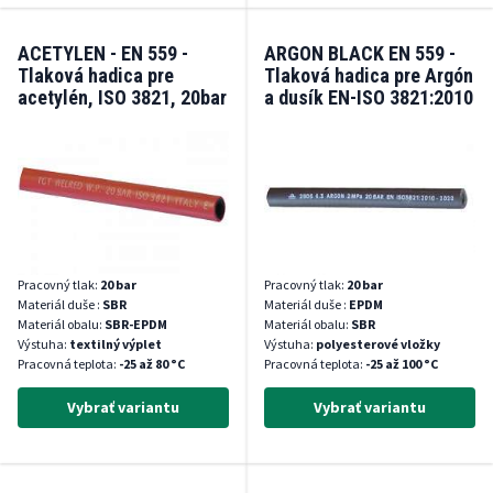
ACETYLEN - EN 559 -
ARGON BLACK EN 559 -
Tlaková hadica pre
Tlaková hadica pre Argón
acetylén, ISO 3821, 20bar
a dusík EN-ISO 3821:2010
Pracovný tlak:
20 bar
Pracovný tlak:
20 bar
Materiál duše :
SBR
Materiál duše :
EPDM
Materiál obalu:
SBR-EPDM
Materiál obalu:
SBR
Výstuha:
textilný výplet
Výstuha:
polyesterové vložky
Pracovná teplota:
-25 až 80 °C
Pracovná teplota:
-25 až 100 °C
Vybrať variantu
Vybrať variantu