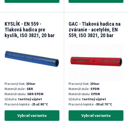
KYSLÍK - EN 559 -
GAC - Tlaková hadica na
Tlaková hadica pre
zváranie - acetylén, EN
kyslík, ISO 3821, 20 bar
559, ISO 3821, 20 bar
Pracovný tlak:
20 bar
Pracovný tlak:
20 bar
Materiál duše :
SBR
Materiál duše :
EPDM
Materiál obalu:
SBR-EPDM
Materiál obalu:
EPDM
Výstuha:
textilný výplet
Výstuha:
textilný výplet
Pracovná teplota:
-25 až 80 °C
Pracovná teplota:
-30 až 70 °C
Vybrať variantu
Vybrať variantu