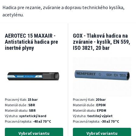
Hadica pre rezanie, zváranie a dopravu technického kyslíka,
acetylénu.
AEROTEC 15 MAXAIR -
GOX - Tlaková hadica na
Antistatická hadica pre
zváranie - kyslík, EN 559,
inertné plyny
ISO 3821, 20 bar
Pracovný tlak:
15 bar
Pracovný tlak:
20 bar
Materiál duše :
SBR
Materiál duše :
EPDM
Materiál obalu:
SBR
Materiál obalu:
EPDM
Výstuha:
syntetický kord
Výstuha:
textilný výplet
Pracovná teplota:
-40 až 70 °C
Pracovná teplota:
-30 až 70 °C
Vybrať variantu
Vybrať variantu