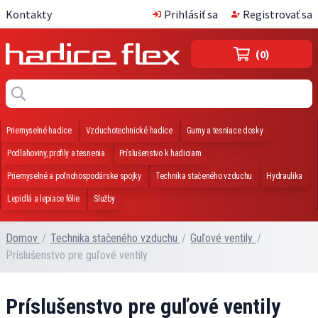
Kontakty
Prihlásiť sa
Registrovať sa
(0)
Priemyselné hadice
Vzduchotechnické hadice
Gumy a tesniace dosky
Podlahoviny, profily a tesnenia
Príslušenstvo k hadiciam
Priemyselné a poľnohospodárske spojky
Technika stačeného vzduchu
Hydraulika
Lepidlá a lepiace fólie
Služby
Domov
/
Technika stačeného vzduchu
/
Guľové ventily
/
Príslušenstvo pre guľové ventily
Príslušenstvo pre guľové ventily