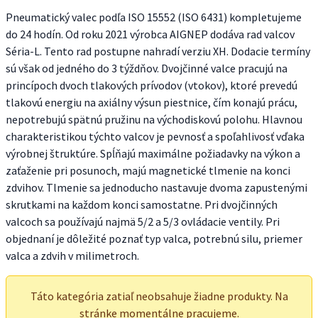
Pneumatický valec podľa ISO 15552 (ISO 6431) kompletujeme
do 24 hodín. Od roku 2021 výrobca AIGNEP dodáva rad valcov
Séria-L. Tento rad postupne nahradí verziu XH. Dodacie termíny
sú však od jedného do 3 týždňov. Dvojčinné valce pracujú na
princípoch dvoch tlakových prívodov (vtokov), ktoré prevedú
tlakovú energiu na axiálny výsun piestnice, čím konajú prácu,
nepotrebujú spätnú pružinu na východiskovú polohu. Hlavnou
charakteristikou týchto valcov je pevnosť a spoľahlivosť vďaka
výrobnej štruktúre. Spĺňajú maximálne požiadavky na výkon a
zaťaženie pri posunoch, majú magnetické tlmenie na konci
zdvihov. Tlmenie sa jednoducho nastavuje dvoma zapustenými
skrutkami na každom konci samostatne. Pri dvojčinných
valcoch sa používajú najmä 5/2 a 5/3 ovládacie ventily. Pri
objednaní je dôležité poznať typ valca, potrebnú silu, priemer
valca a zdvih v milimetroch.
Táto kategória zatiaľ neobsahuje žiadne produkty. Na
stránke momentálne pracujeme.