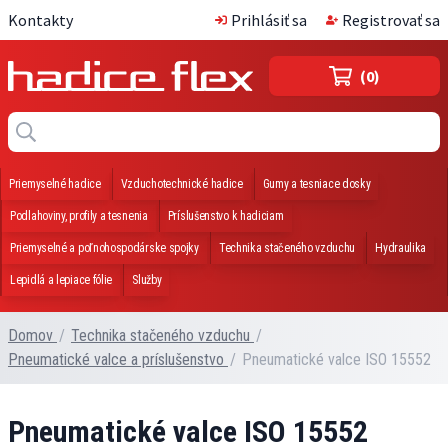
Kontakty
Prihlásiť sa
Registrovať sa
(0)
Priemyselné hadice
Vzduchotechnické hadice
Gumy a tesniace dosky
Podlahoviny, profily a tesnenia
Príslušenstvo k hadiciam
Priemyselné a poľnohospodárske spojky
Technika stačeného vzduchu
Hydraulika
Lepidlá a lepiace fólie
Služby
Domov
/
Technika stačeného vzduchu
/
Pneumatické valce a príslušenstvo
/
Pneumatické valce ISO 15552
Pneumatické valce ISO 15552