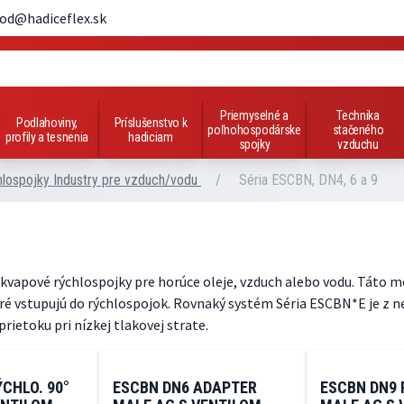
od@hadiceflex.sk
Priemyselné a
Technika
Podlahoviny,
Príslušenstvo k
poľnohospodárske
stačeného
profily a tesnenia
hadiciam
spojky
vzduchu
lospojky Industry pre vzduch/vodu
/
Séria ESCBN, DN4, 6 a 9
vapové rýchlospojky pre horúce oleje, vzduch alebo vodu. Táto m
ré vstupujú do rýchlospojok. Rovnaký systém Séria ESCBN*E je z ne
etoku pri nízkej tlakovej strate.
CHLO. 90°
ESCBN DN6 ADAPTER
ESCBN DN9 