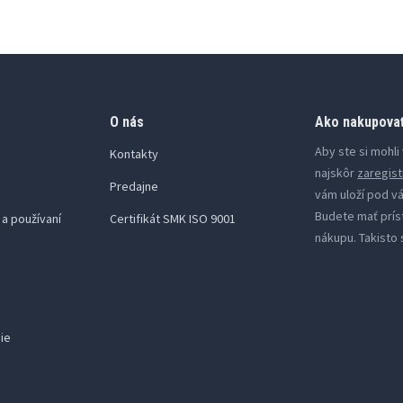
O nás
Ako nakupova
Aby ste si mohl
Kontakty
najskôr
zaregist
Predajne
vám uloží pod v
Budete mať prís
a používaní
Certifikát SMK ISO 9001
nákupu. Takisto 
cie