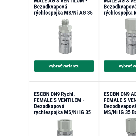
MALE AG S VENTILOM -
MALE AG S VE
Bezodkvapová
Bezodkvapov
rýchlospojka MS/Ni AG 35
rýchlospojka 
Bar (-20/+200°C)
Bar (-20/+200
Vybrať variantu
Vybrať v
ESCBN DN9 Rychl.
ESCBN DN9 A
FEMALE S VENTILEM -
FEMALE S VEN
Bezodkapová
Bezodkvapová
rychlespojka MS/Ni IG 35
MS/Ni IG 35 B
Bar (-20/+200°C)
(-20/+200°C)