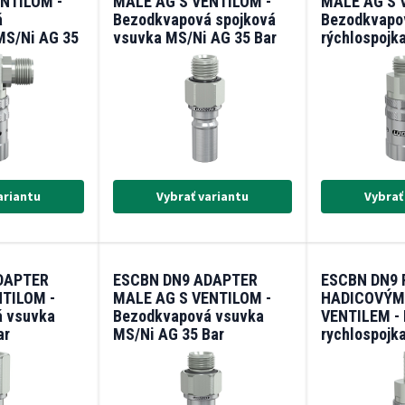
NTILOM -
MALE AG S VENTILOM -
MALE AG S 
á
Bezodkvapová spojková
Bezodkvapo
MS/Ni AG 35
vsuvka MS/Ni AG 35 Bar
rýchlospojk
°C)
(-20/+200°C)
Bar (-20/+2
ariantu
Vybrať variantu
Vybrať
DAPTER
ESCBN DN9 ADAPTER
ESCBN DN9 
TILOM -
MALE AG S VENTILOM -
HADICOVÝM
 vsuvka
Bezodkvapová vsuvka
VENTILEM -
ar
MS/Ni AG 35 Bar
rychlospojk
(-20/+200°C)
(-20/+200°C