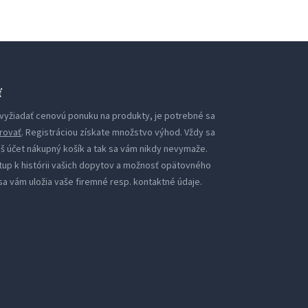
ť
i vyžiadať cenovú ponuku na produkty, je potrebné sa
rovať
. Registráciou získate množstvo výhod. Vždy sa
áš účet nákupný košík a tak sa vám nikdy nevymaže.
tup k histórii vašich dopytov a možnosť opätovného
sa vám uložia vaše firemné resp. kontaktné údaje.