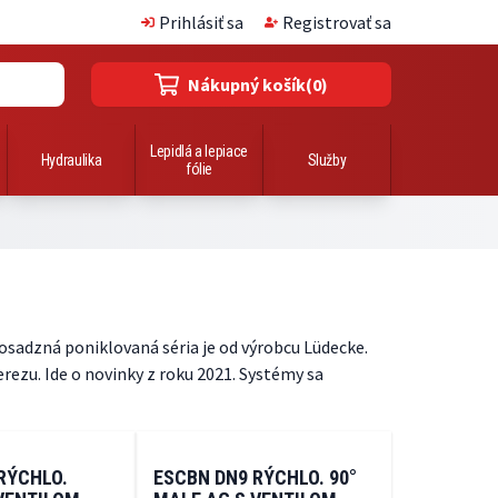
Prihlásiť sa
Registrovať sa
Nákupný košík
(0)
Lepidlá a lepiace
Hydraulika
Služby
fólie
osadzná poniklovaná séria je od výrobcu Lüdecke.
rezu. Ide o novinky z roku 2021. Systémy sa
RÝCHLO.
ESCBN DN9 RÝCHLO. 90°