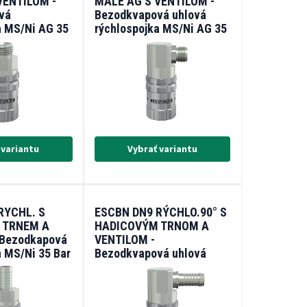
VENTILOM -
MALE AG S VENTILOM -
vá
Bezodkvapová uhlová
a MS/Ni AG 35
rýchlospojka MS/Ni AG 35
00°C)
Bar (-20/+200°C)
 variantu
Vybrať variantu
RYCHL. S
ESCBN DN9 RÝCHLO.90° S
 TRNEM A
HADICOVÝM TRNOM A
 Bezodkapová
VENTILOM -
a MS/Ni 35 Bar
Bezodkvapová uhlová
)
rýchlospojka MS/Ni 35 Bar
(-20/+200°C)