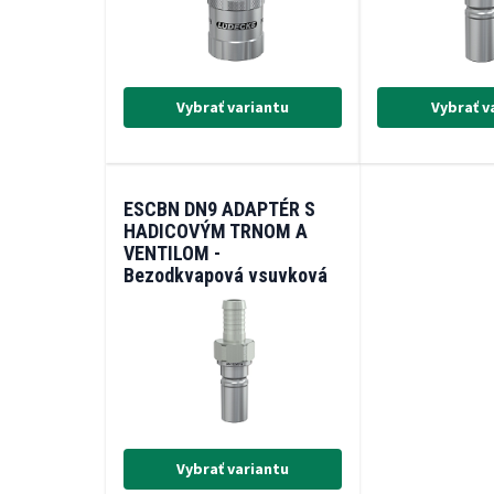
Vybrať variantu
Vybrať v
ESCBN DN9 ADAPTÉR S
HADICOVÝM TRNOM A
VENTILOM -
Bezodkvapová vsuvková
spojka MS/Ni 35 Bar
(-20/+200°C)
Vybrať variantu