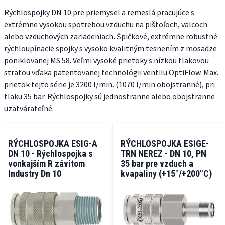
Rýchlospojky DN 10 pre priemysel a remeslá pracujúce s
extrémne vysokou spotrebou vzduchu na pištoľoch, valcoch
alebo vzduchových zariadeniach. Špičkové, extrémne robustné
rýchloupínacie spojky s vysoko kvalitným tesnením z mosadze
poniklovanej MS 58. Veľmi vysoké prietoky s nízkou tlakovou
stratou vďaka patentovanej technológii ventilu OptiFlow. Max.
prietok tejto série je 3200 l/min. (1070 l/min obojstranné), pri
tlaku 35 bar. Rýchlospojky sú jednostranne alebo obojstranne
uzatvárateľné.
RÝCHLOSPOJKA ESIG-A
RÝCHLOSPOJKA ESIGE-
DN 10 - Rýchlospojka s
TRN NEREZ - DN 10, PN
vonkajším R závitom
35 bar pre vzduch a
Industry Dn 10
kvapaliny (+15°/+200°C)