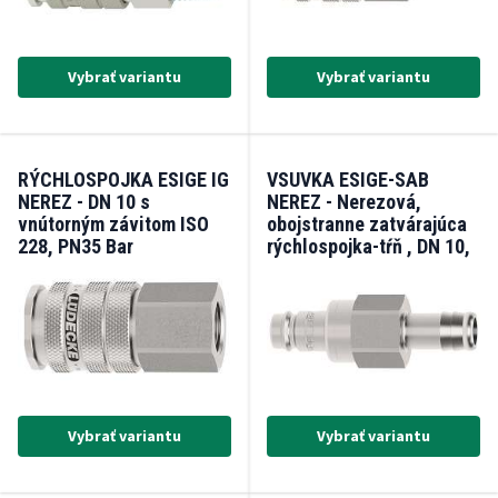
Vybrať variantu
Vybrať variantu
RÝCHLOSPOJKA ESIGE IG
VSUVKA ESIGE-SAB
NEREZ - DN 10 s
NEREZ - Nerezová,
vnútorným závitom ISO
obojstranne zatvárajúca
228, PN35 Bar
rýchlospojka-tŕň , DN 10,
(-15°/+200°C)
PN35, čap 15 mm
Vybrať variantu
Vybrať variantu