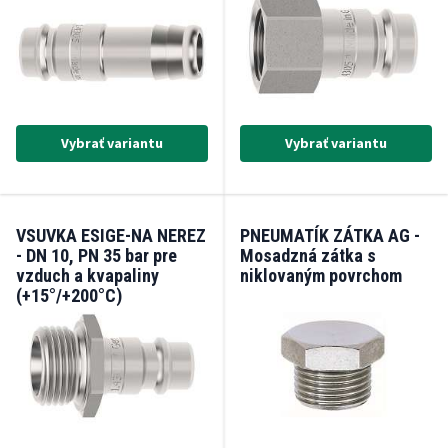
Vybrať variantu
Vybrať variantu
VSUVKA ESIGE-NA NEREZ
PNEUMATÍK ZÁTKA AG -
- DN 10, PN 35 bar pre
Mosadzná zátka s
vzduch a kvapaliny
niklovaným povrchom
(+15°/+200°C)