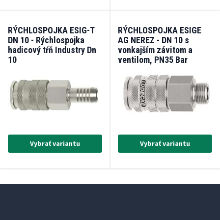
RÝCHLOSPOJKA ESIG-T
RÝCHLOSPOJKA ESIGE
DN 10 - Rýchlospojka
AG NEREZ - DN 10 s
hadicový tŕň Industry Dn
vonkajším závitom a
10
ventilom, PN35 Bar
(-20°/+200°C)
Vybrať variantu
Vybrať variantu