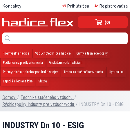
Kontakty
Prihlásiť sa
Registrovať sa
(0)
Priemyselné hadice
Vzduchotechnické hadice
Gumy a tesniace dosky
Podlahoviny, profily a tesnenia
Príslušenstvo k hadiciam
Priemyselné a poľnohospodárske spojky
Technika stačeného vzduchu
Hydraulika
Lepidlá a lepiace fólie
Služby
Domov
/
Technika stačeného vzduchu
/
Rýchlospojky Industry pre vzduch/vodu
/
INDUSTRY Dn 10 - ESIG
INDUSTRY Dn 10 - ESIG