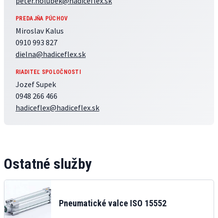
peter.holubek@hadiceflex.sk
PREDAJŇA PÚCHOV
Miroslav Kalus
0910 993 827
dielna@hadiceflex.sk
RIADITEĽ SPOLOČNOSTI
Jozef Supek
0948 266 466
hadiceflex@hadiceflex.sk
Ostatné služby
Pneumatické valce ISO 15552