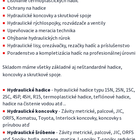
Lisovanie termoplastických hadíc
Ochrany na hadice
Hydraulické koncovky a skrutkové spoje
Hydraulické rýchlospojky, rozvádzače a ventily
Upevňovacie a meracia technika
Ohýbanie hydraulických rúrok
Hydraulické lisy, orezávačky, rezačky hadíc a príslušenstvo
Poradenstvo a kompletizácia hadíc na profesionálnej úrovni
Skladom máme všetky základné aj neštandardné hadice,
koncovky a skrutkové spoje.
Hydraulické hadice
- hydraulické hadice typu 1SN, 2SN, 1SC,
2SC, 4SP, 4SH, R15, termoplastické hadice, teflónové hadice,
hadice na čistenie vodou atd ...
Hydraulické koncovky
- Závity metrické, palcové, JIC,
ORFS, Komatsu, Toyota, Interlock koncovky, koncovky s
prírubou atď
Hydraulické šróbenie
- Závity metrické, palcové, JIC, ORFS
atď. Spojky, hrdla, prstene, matice, L-spojky, T-spojky, redukcie,