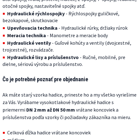
otočné spojky, nastaviteľné spojky atď.
Hydraulické rýchlospojky
- Rýchlospojky guličkové,
bezokapové, skrutkovacie
Upevňovacia technika
- Hydraulické rúrky, držiaky rúrok
Meracia technika
- Manometre a meracie body
Hydraulické ventily
- Guľové kohúty a ventily (dvojcestné,
trojcestné), rozvádzače.
Hydraulické lisy a príslušenstvo
- Ručné, mobilné, pre
dielne, sériovú výrobu a príslušenstvo.
Čo je potrebné poznať pre objednanie
Ak máte starý vzorka hadice, prineste ho a my všetko vyriešime
za Vás. Vyrábame vysokotlakové hydraulické hadice s
priemermi
DN 2 mm až DN 50 mm
vrátane koncoviek a
príslušenstva podľa vzorky či požiadavky zákazníka na mieru.
Celková dĺžka hadice vrátane koncoviek