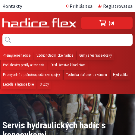
Kontakty
Prihlásiť sa
Registrovať sa
(0)
Priemyselné hadice
Vzduchotechnické hadice
Gumy a tesniace dosky
Podlahoviny, profily a tesnenia
Príslušenstvo k hadiciam
Priemyselné a poľnohospodárske spojky
Technika stačeného vzduchu
Hydraulika
Lepidlá a lepiace fólie
Služby
Servis hydraulických hadíc s
koncovkami