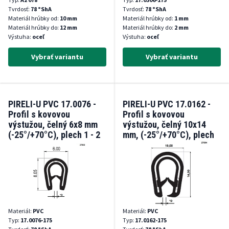
Tvrdosť:
78 °ShA
Tvrdosť:
78 °ShA
Materiál hrúbky od:
10 mm
Materiál hrúbky od:
1 mm
Materiál hrúbky do:
12 mm
Materiál hrúbky do:
2 mm
Výstuha:
oceľ
Výstuha:
oceľ
Vybrať variantu
Vybrať variantu
PIRELI-U PVC 17.0076 -
PIRELI-U PVC 17.0162 -
Profil s kovovou
Profil s kovovou
výstužou, čelný 6x8 mm
výstužou, čelný 10x14
(-25°/+70°C), plech 1 - 2
mm, (-25°/+70°C), plech
mm
1 - 4 mm
Materiál:
PVC
Materiál:
PVC
Typ:
17.0076-175
Typ:
17.0162-175