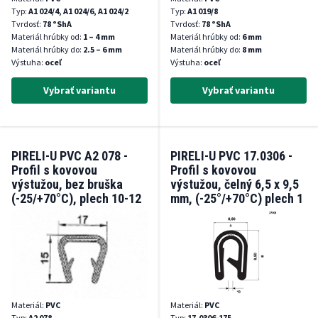
Typ:
A1 024/4, A1 024/6, A1 024/2
Typ:
A1 019/8
Tvrdosť:
78 °ShA
Tvrdosť:
78 °ShA
Materiál hrúbky od:
1 – 4 mm
Materiál hrúbky od:
6 mm
Materiál hrúbky do:
2.5 – 6 mm
Materiál hrúbky do:
8 mm
Výstuha:
oceľ
Výstuha:
oceľ
Vybrať variantu
Vybrať variantu
PIRELI-U PVC A2 078 -
PIRELI-U PVC 17.0306 -
Profil s kovovou
Profil s kovovou
výstužou, bez bruška
výstužou, čelný 6,5 x 9,5
(-25/+70°C), plech 10-12
mm, (-25°/+70°C) plech 1
mm
- 2 mm
Materiál:
PVC
Materiál:
PVC
Typ:
A2 078
Typ:
17.0306-175