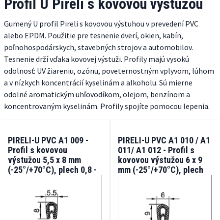
Profil U Pireli s kovovou výstužou
Gumený U profil Pireli s kovovou výstuhou v prevedení PVC
alebo EPDM. Použitie pre tesnenie dverí, okien, kabín,
poľnohospodárskych, stavebných strojov a automobilov.
Tesnenie drží vďaka kovovej výstuži. Profily majú vysokú
odolnosť: UV žiareniu, ozónu, poveternostným vplyvom, lúhom
a v nízkych koncentrácií kyselinám a alkoholu. Sú mierne
odolné aromatickým uhľovodíkom, olejom, benzínom a
koncentrovaným kyselinám. Profily spojíte pomocou lepenia.
PIRELI-U PVC A1 009 -
PIRELI-U PVC A1 010 / A1
Profil s kovovou
011/ A1 012 - Profil s
výstužou 5,5 x 8 mm
kovovou výstužou 6 x 9
(-25°/+70°C), plech 0,8 -
mm (-25°/+70°C), plech
1,5 mm
1-2 mm