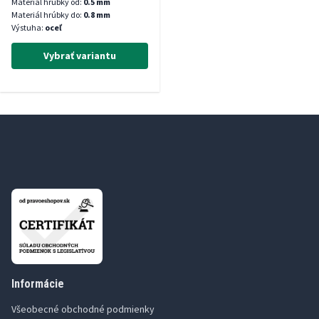
Materiál hrúbky od:
0.5 mm
Materiál hrúbky do:
0.8 mm
Výstuha:
oceľ
Vybrať variantu
Informácie
Všeobecné obchodné podmienky