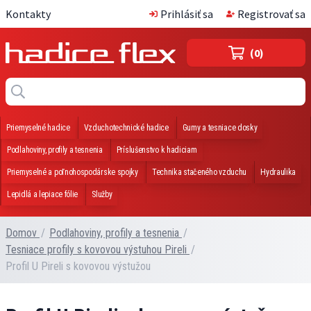
Kontakty
Prihlásiť sa
Registrovať sa
(0)
Priemyselné hadice
Vzduchotechnické hadice
Gumy a tesniace dosky
Podlahoviny, profily a tesnenia
Príslušenstvo k hadiciam
Priemyselné a poľnohospodárske spojky
Technika stačeného vzduchu
Hydraulika
Lepidlá a lepiace fólie
Služby
Domov
/
Podlahoviny, profily a tesnenia
/
Tesniace profily s kovovou výstuhou Pireli
/
Profil U Pireli s kovovou výstužou