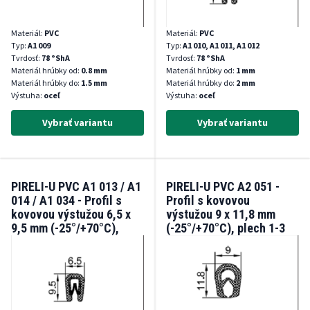
Materiál:
PVC
Materiál:
PVC
Typ:
A1 009
Typ:
A1 010, A1 011, A1 012
Tvrdosť:
78 °ShA
Tvrdosť:
78 °ShA
Materiál hrúbky od:
0.8 mm
Materiál hrúbky od:
1 mm
Materiál hrúbky do:
1.5 mm
Materiál hrúbky do:
2 mm
Výstuha:
oceľ
Výstuha:
oceľ
Vybrať variantu
Vybrať variantu
PIRELI-U PVC A1 013 / A1
PIRELI-U PVC A2 051 -
014 / A1 034 - Profil s
Profil s kovovou
kovovou výstužou 6,5 x
výstužou 9 x 11,8 mm
9,5 mm (-25°/+70°C),
(-25°/+70°C), plech 1-3
plech 1-2 mm
mm