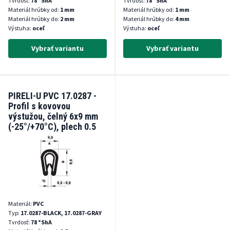
Tvrdosť:
78 °ShA
Tvrdosť:
78 °ShA
Materiál hrúbky od:
1 mm
Materiál hrúbky od:
1 mm
Materiál hrúbky do:
2 mm
Materiál hrúbky do:
4 mm
Výstuha:
oceľ
Výstuha:
oceľ
Vybrať variantu
Vybrať variantu
PIRELI-U PVC 17.0287 -
Profil s kovovou
výstužou, čelný 6x9 mm
(-25°/+70°C), plech 0.5
mm
Materiál:
PVC
Typ:
17.0287-BLACK, 17.0287-GRAY
Tvrdosť:
78 °ShA