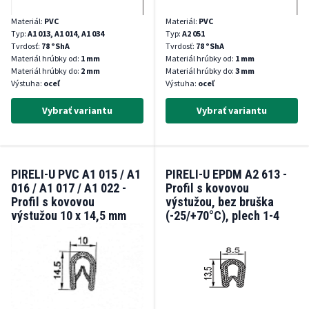
Materiál:
PVC
Materiál:
PVC
Typ:
A1 013, A1 014, A1 034
Typ:
A2 051
Tvrdosť:
78 °ShA
Tvrdosť:
78 °ShA
Materiál hrúbky od:
1 mm
Materiál hrúbky od:
1 mm
Materiál hrúbky do:
2 mm
Materiál hrúbky do:
3 mm
Výstuha:
oceľ
Výstuha:
oceľ
Vybrať variantu
Vybrať variantu
PIRELI-U PVC A1 015 / A1
PIRELI-U EPDM A2 613 -
016 / A1 017 / A1 022 -
Profil s kovovou
Profil s kovovou
výstužou, bez bruška
výstužou 10 x 14,5 mm
(-25/+70°C), plech 1-4
(-25°/+70°C), plech 1-4
mm
mm