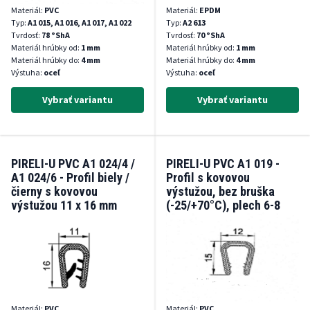
Materiál:
PVC
Materiál:
EPDM
Typ:
A1 015, A1 016, A1 017, A1 022
Typ:
A2 613
Tvrdosť:
78 °ShA
Tvrdosť:
70 °ShA
Materiál hrúbky od:
1 mm
Materiál hrúbky od:
1 mm
Materiál hrúbky do:
4 mm
Materiál hrúbky do:
4 mm
Výstuha:
oceľ
Výstuha:
oceľ
Vybrať variantu
Vybrať variantu
PIRELI-U PVC A1 024/4 /
PIRELI-U PVC A1 019 -
A1 024/6 - Profil biely /
Profil s kovovou
čierny s kovovou
výstužou, bez bruška
výstužou 11 x 16 mm
(-25/+70°C), plech 6-8
(-25°/+70°C), plech 2 až 4
mm
(4-6) mm
Materiál:
PVC
Materiál:
PVC