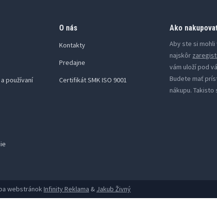
O nás
Ako nakupova
Aby ste si mohl
Kontakty
najskôr
zaregist
Predajne
vám uloží pod v
Budete mať prís
a používaní
Certifikát SMK ISO 9001
nákupu. Takisto 
cie
orba webstránok
Infinity Reklama
&
Jakub Živný