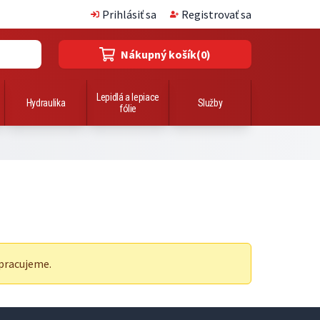
Prihlásiť sa
Registrovať sa
Nákupný košík
(0)
Lepidlá a lepiace
Hydraulika
Služby
fólie
pracujeme.