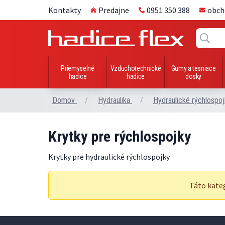
Kontakty
Predajne
0951 350 388
obch
Priemyselné
Vzduchotechnické
Gumy a tesniace
hadice
hadice
dosky
Domov
/
Hydraulika
/
Hydraulické rýchlospoj
Krytky pre rýchlospojky
Krytky pre hydraulické rýchlospojky
Táto kate