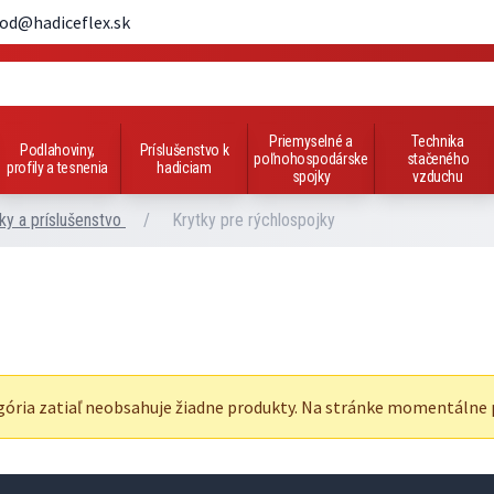
od@hadiceflex.sk
Priemyselné a
Technika
Podlahoviny,
Príslušenstvo k
poľnohospodárske
stačeného
profily a tesnenia
hadiciam
spojky
vzduchu
ky a príslušenstvo
/
Krytky pre rýchlospojky
gória zatiaľ neobsahuje žiadne produkty. Na stránke momentálne 