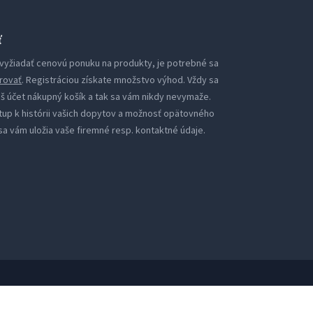
ť
i vyžiadať cenovú ponuku na produkty, je potrebné sa
rovať
. Registráciou získate množstvo výhod. Vždy sa
áš účet nákupný košík a tak sa vám nikdy nevymaže.
tup k histórii vašich dopytov a možnosť opätovného
sa vám uložia vaše firemné resp. kontaktné údaje.