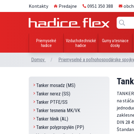
Kontakty
Predajne
0951 350 388
obch
Priemyselné
Vzduchotechnické
Gumy a tesniace
hadice
hadice
dosky
Domov
/
Priemyselné a poľnohospodárske spojk
Tank
Tanker mosadz (MS)
TANKER 
Tanker nerez (SS)
na stáča
Tanker PTFE/SS
jednoduc
Tanker tesnenia MK/VK
zaklesne
Tanker hliník (AL)
DIN 28 4
Tanker polypropylén (PP)
Štandard