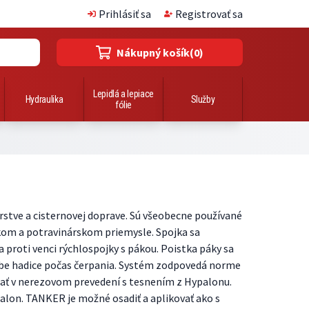
Prihlásiť sa
Registrovať sa
Nákupný košík
(0)
Lepidlá a lepiace
Hydraulika
Služby
fólie
tve a cisternovej doprave. Sú všeobecne používané
ckom a potravinárskom priemysle. Spojka sa
proti venci rýchlospojky s pákou. Poistka páky sa
hybe hadice počas čerpania. Systém zodpovedá norme
dať v nerezovom prevedení s tesnením z Hypalonu.
lon. TANKER je možné osadiť a aplikovať ako s