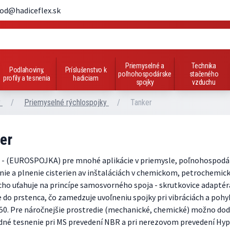
od@hadiceflex.sk
Priemyselné a
Technika
Podlahoviny,
Príslušenstvo k
poľnohospodárske
stačeného
profily a tesnenia
hadiciam
spojky
vzduchu
y
/
Priemyselné rýchlospojky
/
Tanker
er
- (EUROSPOJKA) pre mnohé aplikácie v priemysle, poľnohospodárs
nie a plnenie cisterien av inštaláciách v chemickom, petrochemi
ho uťahuje na princípe samosvorného spoja - skrutkovice adaptéra 
 do prstenca, čo zamedzuje uvoľneniu spojky pri vibráciách a po
50. Pre náročnejšie prostredie (mechanické, chemické) možno do
né tesnenie pri MS prevedení NBR a pri nerezovom prevedení Hypa