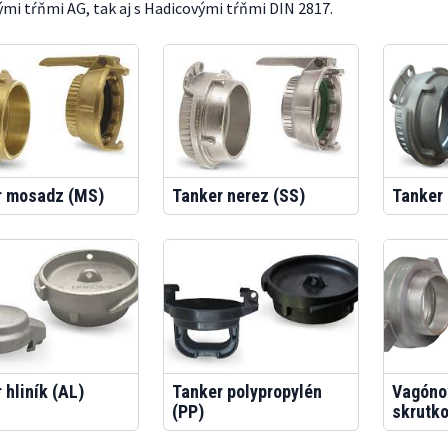
mi tŕňmi AG, tak aj s Hadicovými tŕňmi DIN 2817.
r mosadz (MS)
Tanker nerez (SS)
Tanker
 hliník (AL)
Tanker polypropylén
Vagóno
(PP)
skrutk