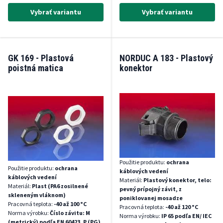
Vybrať variantu
Vybrať variantu
GK 169 - Plastová
NORDUC A 183 - Plastový
poistná matica
konektor
Použitie produktu:
ochrana
Použitie produktu:
ochrana
káblových vedení
káblových vedení
Materiál:
Plastový konektor, telo:
Materiál:
Plast (PA6 zosilnené
pevný prípojný závit, z
skleneným vláknom)
poniklovanej mosadze
Pracovná teplota:
-40 až 100 °C
Pracovná teplota:
-40 až 120 °C
Norma výrobku:
Číslo závitu: M
Norma výrobku:
IP 65 podľa EN/ IEC
(metrický) podľa EN 60423, P (PG)