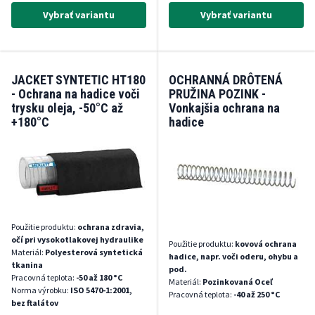
Vybrať variantu
Vybrať variantu
JACKET SYNTETIC HT180
OCHRANNÁ DRÔTENÁ
- Ochrana na hadice voči
PRUŽINA POZINK -
trysku oleja, -50°C až
Vonkajšia ochrana na
+180°C
hadice
Použitie produktu:
ochrana zdravia,
očí pri vysokotlakovej hydraulike
Použitie produktu:
kovová ochrana
Materiál:
Polyesterová syntetická
hadice, napr. voči oderu, ohybu a
tkanina
pod.
Pracovná teplota:
-50 až 180 °C
Materiál:
Pozinkovaná Oceľ
Norma výrobku:
ISO 5470-1:2001,
Pracovná teplota:
-40 až 250 °C
bez ftalátov