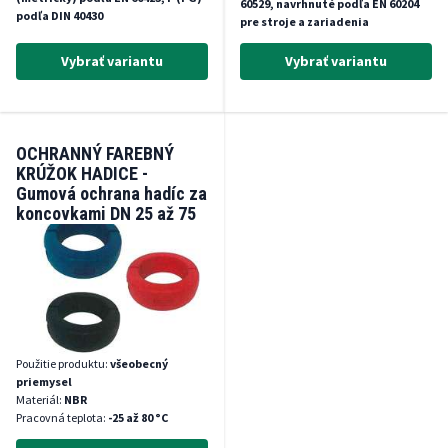
60529, navrhnuté podľa EN 60204
podľa DIN 40430
pre stroje a zariadenia
Vybrať variantu
Vybrať variantu
OCHRANNÝ FAREBNÝ
KRÚŽOK HADICE -
Gumová ochrana hadíc za
koncovkami DN 25 až 75
mm
Použitie produktu:
všeobecný
priemysel
Materiál:
NBR
Pracovná teplota:
-25 až 80 °C