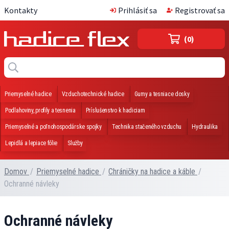
Kontakty
Prihlásiť sa
Registrovať sa
(0)
Priemyselné hadice
Vzduchotechnické hadice
Gumy a tesniace dosky
Podlahoviny, profily a tesnenia
Príslušenstvo k hadiciam
Priemyselné a poľnohospodárske spojky
Technika stačeného vzduchu
Hydraulika
Lepidlá a lepiace fólie
Služby
Domov
/
Priemyselné hadice
/
Chráničky na hadice a káble
/
Ochranné návleky
Ochranné návleky