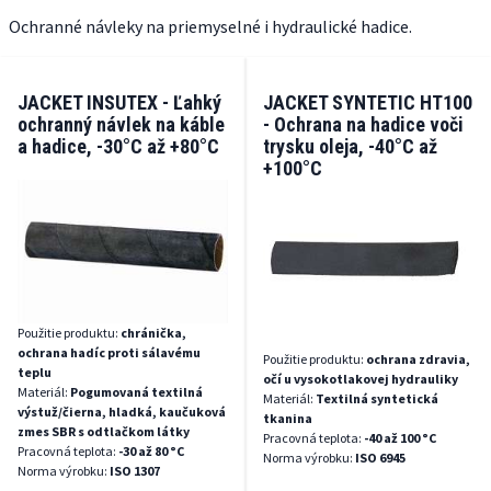
Ochranné návleky na priemyselné i hydraulické hadice.
JACKET INSUTEX - Ľahký
JACKET SYNTETIC HT100
ochranný návlek na káble
- Ochrana na hadice voči
a hadice, -30°C až +80°C
trysku oleja, -40°C až
+100°C
Použitie produktu:
chránička,
ochrana hadíc proti sálavému
Použitie produktu:
ochrana zdravia,
teplu
očí u vysokotlakovej hydrauliky
Materiál:
Pogumovaná textilná
Materiál:
Textilná syntetická
výstuž/čierna, hladká, kaučuková
tkanina
zmes SBR s odtlačkom látky
Pracovná teplota:
-40 až 100 °C
Pracovná teplota:
-30 až 80 °C
Norma výrobku:
ISO 6945
Norma výrobku:
ISO 1307