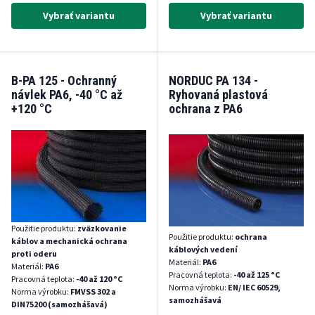
Vybrať variantu
Vybrať variantu
B-PA 125 - Ochranný
NORDUC PA 134 -
návlek PA6, -40 °C až
Ryhovaná plastová
+120 °C
ochrana z PA6
Použitie produktu:
zväzkovanie
Použitie produktu:
ochrana
káblov a mechanická ochrana
káblových vedení
proti oderu
Materiál:
PA6
Materiál:
PA6
Pracovná teplota:
-40 až 125 °C
Pracovná teplota:
-40 až 120 °C
Norma výrobku:
EN/ IEC 60529,
Norma výrobku:
FMVSS 302 a
samozhášavá
DIN75200 (samozhášavá)