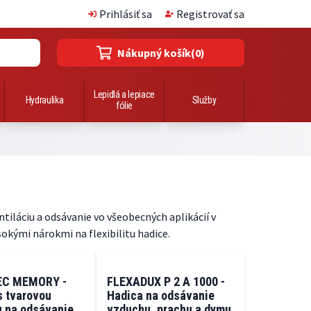
Prihlásiť sa
Registrovať sa
Nákupný košík
(0)
Lepidlá a lepiace
Hydraulika
Služby
fólie
iláciu a odsávanie vo všeobecných aplikácií v
okými nárokmi na flexibilitu hadice.
EC MEMORY -
FLEXADUX P 2 A 1000 -
s tvarovou
Hadica na odsávanie
 na odsávanie
vzduchu, prachu a dymu