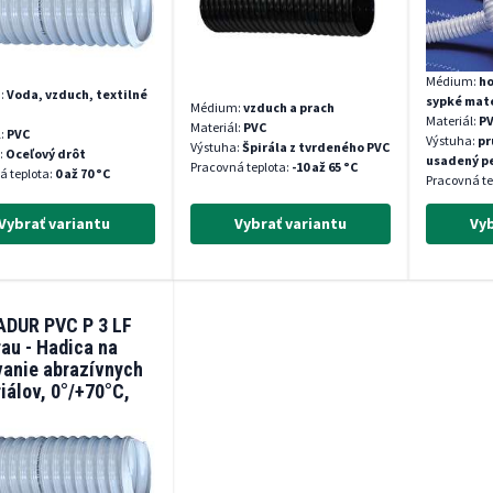
Médium:
ho
:
Voda, vzduch, textilné
sypké mate
Médium:
vzduch a prach
Materiál:
P
Materiál:
PVC
l:
PVC
Výstuha:
pr
Výstuha:
Špirála z tvrdeného PVC
:
Oceľový drôt
usadený pe
Pracovná teplota:
-10 až 65 °C
á teplota:
0 až 70 °C
Pracovná te
Vybrať variantu
Vybrať variantu
Vyb
ADUR PVC P 3 LF
rau - Hadica na
anie abrazívnych
iálov, 0°/+70°C,
 1,5 mm