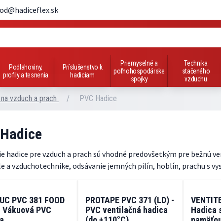
od@hadiceflex.sk
Priemyselné a
Technika
Podlahoviny,
Príslušenstvo k
poľnohospodárske
stačeného
profily a tesnenia
hadiciam
spojky
vzduchu
 na vzduch a prach
/
PVC Hadice
Hadice
e hadice pre vzduch a prach sú vhodné predovšetkým pre bežnú vent
e a vzduchotechnike, odsávanie jemných pilín, hoblín, prachu s vys
UC PVC 381 FOOD
PROTAPE PVC 371 (LD) -
VENTIT
- Vákuová PVC
PVC ventilačná hadica
Hadica 
a
(do +110°C)
pamäťou