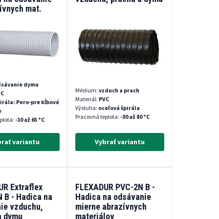
ívnych mat.
dsávanie dymu
Médium:
vzduch a prach
VC
Materiál:
PVC
irála: Pero-pre kĺbové
Výstuha:
oceľová špirála
e
Pracovná teplota:
-30 až 80 °C
plota:
-10 až 65 °C
rať variantu
Vybrať variantu
R Extraflex
FLEXADUR PVC-2N B -
 B - Hadica na
Hadica na odsávanie
ie vzduchu,
mierne abrazívnych
a dymu
materiálov