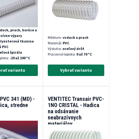
nych výparov.
duch, prach, horúce a
sívne výpary
Médium:
vzduch a prach
lyesterová tkanina
Materiál:
PVC
á PVC
Výstuha:
oceľový drôt
eľová špirála
Pracovná teplota:
0 až 70 °C
plota:
-20 až 100 °C
rať variantu
Vybrať variantu
PVC 341 (MD) -
VENTITEC Transair PVC-
ica, stredne
1NO CRISTAL - Hadica
na odsávanie
neabrazívnych
materiálov