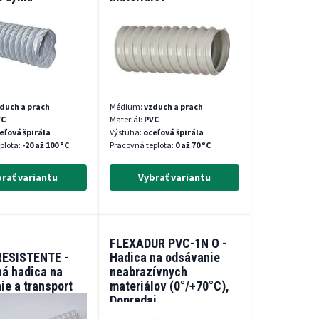
duch a prach
Médium:
vzduch a prach
VC
Materiál:
PVC
eľová špirála
Výstuha:
oceľová špirála
plota:
-20 až 100 °C
Pracovná teplota:
0 až 70 °C
rať variantu
Vybrať variantu
FLEXADUR PVC-1N O -
ESISTENTE -
Hadica na odsávanie
ná hadica na
neabrazívnych
ie a transport
materiálov (0°/+70°C),
, prachu,
Dopredaj
h a menej