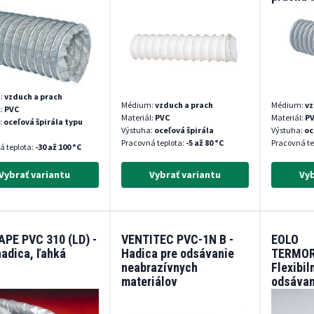
:
vzduch a prach
Médium:
vzduch a prach
Médium:
vz
l:
PVC
Materiál:
PVC
Materiál:
P
:
oceľová špirála typu
Výstuha:
oceľová špirála
Výstuha:
oc
Pracovná teplota:
-5 až 80 °C
Pracovná te
á teplota:
-30 až 100 °C
Vybrať variantu
Vybrať variantu
Vyb
PE PVC 310 (LD) -
VENTITEC PVC-1N B -
EOLO
adica, ľahká
Hadica pre odsávanie
TERMOR
neabrazívnych
Flexibil
materiálov
odsávan
vzduchu
horúcic