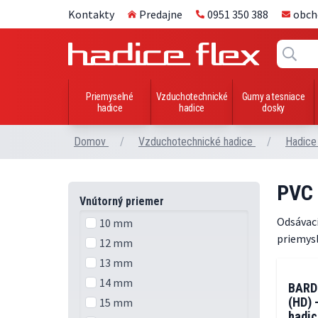
Kontakty
Predajne
0951 350 388
obch
Priemyselné
Vzduchotechnické
Gumy a tesniace
hadice
hadice
dosky
Domov
/
Vzduchotechnické hadice
/
Hadice
PVC 
Vnútorný priemer
Odsávaci
10 mm
priemysl
12 mm
13 mm
14 mm
BARD
(HD) 
15 mm
hadic