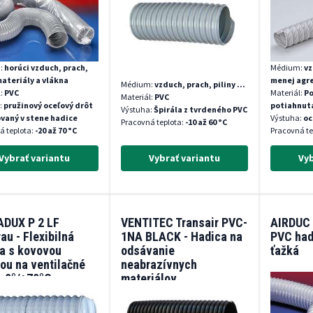
agresív
:
horúci vzduch, prach,
Médium:
vz
ateriály a vlákna
menej agre
Médium:
vzduch, prach, piliny ...
l:
PVC
Materiál:
Po
Materiál:
PVC
:
pružinový oceľový drôt
potiahnut
Výstuha:
Špirála z tvrdeného PVC
vaný v stene hadice
Výstuha:
oc
Pracovná teplota:
-10 až 60 °C
á teplota:
-20 až 70 °C
Pracovná te
Vybrať variantu
Vybrať variantu
Vyb
ADUX P 2 LF
VENTITEC Transair PVC-
AIRDUC 
rau - Flexibilná
1NA BLACK - Hadica na
PVC had
a s kovovou
odsávanie
ťažká
lou na ventilačné
neabrazívnych
 -0°/+70°C
materiálov