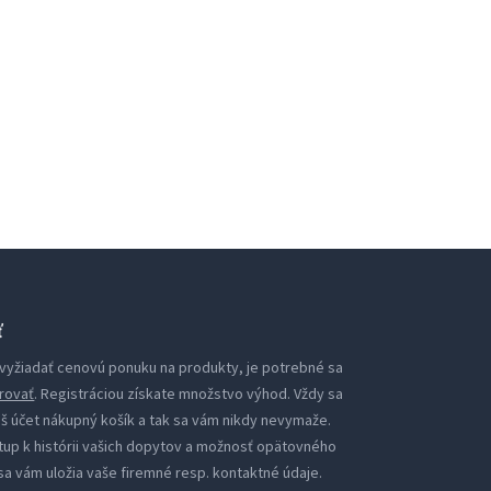
ť
i vyžiadať cenovú ponuku na produkty, je potrebné sa
rovať
. Registráciou získate množstvo výhod. Vždy sa
áš účet nákupný košík a tak sa vám nikdy nevymaže.
tup k histórii vašich dopytov a možnosť opätovného
sa vám uložia vaše firemné resp. kontaktné údaje.