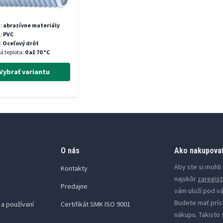
:
abrazívne materiály
l:
PVC
:
Oceľový drôt
á teplota:
0 až 70 °C
Vybrať variantu
O nás
Ako nakupova
Aby ste si mohl
Kontakty
najskôr
zaregist
Predajne
vám uloží pod v
Budete mať prís
a používaní
Certifikát SMK ISO 9001
nákupu. Takisto 