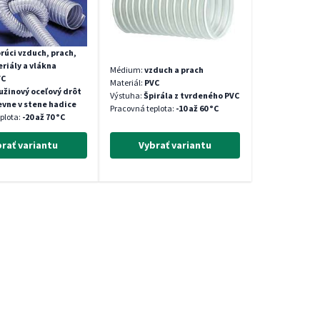
rúci vzduch, prach,
riály a vlákna
Médium:
vzduch a prach
VC
Materiál:
PVC
užinový oceľový drôt
Výstuha:
Špirála z tvrdeného PVC
vne v stene hadice
Pracovná teplota:
-10 až 60 °C
plota:
-20 až 70 °C
rať variantu
Vybrať variantu