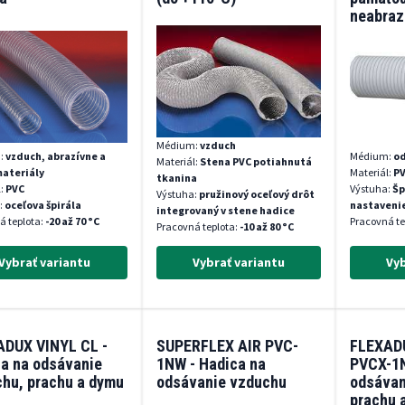
neabraz
Médium:
vzduch
:
vzduch, abrazívne a
Médium:
o
Materiál:
Stena PVC potiahnutá
materiály
Materiál:
P
tkanina
l:
PVC
Výstuha:
Šp
Výstuha:
pružinový oceľový drôt
:
oceľova špirála
nastaveni
integrovaný v stene hadice
á teplota:
-20 až 70 °C
Pracovná te
Pracovná teplota:
-10 až 80 °C
Vybrať variantu
Vybrať variantu
Vyb
ADUX VINYL CL -
SUPERFLEX AIR PVC-
FLEXADU
a na odsávanie
1NW - Hadica na
PVCX-1N
hu, prachu a dymu
odsávanie vzduchu
odsávan
prachu 