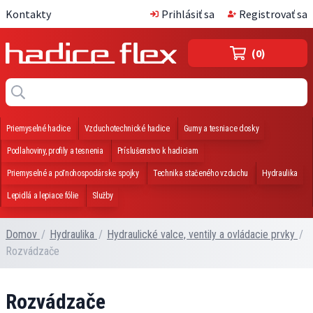
Kontakty
Prihlásiť sa
Registrovať sa
(0)
Priemyselné hadice
Vzduchotechnické hadice
Gumy a tesniace dosky
Podlahoviny, profily a tesnenia
Príslušenstvo k hadiciam
Priemyselné a poľnohospodárske spojky
Technika stačeného vzduchu
Hydraulika
Lepidlá a lepiace fólie
Služby
Domov
/
Hydraulika
/
Hydraulické valce, ventily a ovládacie prvky
/
Rozvádzače
Rozvádzače