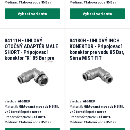
Médium:
Tlaková voda 85 Bar
Médium:
Tlaková voda 85 Bar
Vybrať variantu
Vybrať variantu
84111H - UHLOVÝ
84130H - UHLOVÝ INCH
OTOČNÝ ADAPTÉR MALE
KONEKTOR - Pripojovací
SHORT - Pripojovací
konektor pre vodu 85 Bar,
konektor "R" 85 Bar pre
Séria MIST-FIT
vodu Séria MIST-FIT
Výrobca:
AIGNEP
Výrobca:
AIGNEP
Materiál:
Niklovaná mosadz MS 58,
Materiál:
Niklovaná mosadz MS 58,
vnútorné čepele nerez
vnútorné čepele nerez
Pracovná teplota:
0 až 80 °C
Pracovná teplota:
0 až 80 °C
Médium:
Tlaková voda 85 Bar
Médium:
Tlaková voda 85 Bar