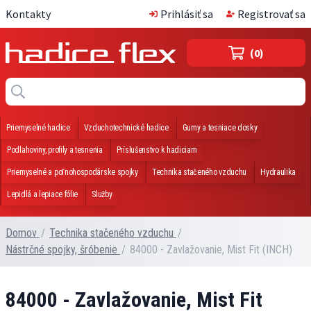
Kontakty
Prihlásiť sa
Registrovať sa
(0)
Priemyselné hadice
Vzduchotechnické hadice
Gumy a tesniace dosky
Podlahoviny, profily a tesnenia
Príslušenstvo k hadiciam
Priemyselné a poľnohospodárske spojky
Technika stačeného vzduchu
Hydraulika
Lepidlá a lepiace fólie
Služby
Domov
/
Technika stačeného vzduchu
/
Nástrčné spojky, šróbenie
/
84000 - Zavlažovanie, Mist Fit (INCH)
84000 - Zavlažovanie, Mist Fit