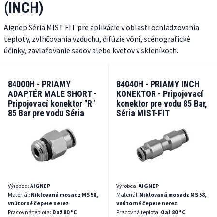
(INCH)
Aignep Séria MIST FIT pre aplikácie v oblasti ochladzovania
teploty, zvlhčovania vzduchu, difúzie vôní, scénografické
účinky, zavlažovanie sadov alebo kvetov v skleníkoch.
84000H - PRIAMY
84040H - PRIAMY INCH
ADAPTÉR MALE SHORT -
KONEKTOR - Pripojovací
Pripojovací konektor "R"
konektor pre vodu 85 Bar,
85 Bar pre vodu Séria
Séria MIST-FIT
MIST-FIT
Výrobca:
AIGNEP
Výrobca:
AIGNEP
Materiál:
Niklovaná mosadz MS 58,
Materiál:
Niklovaná mosadz MS 58,
vnútorné čepele nerez
vnútorné čepele nerez
Pracovná teplota:
0 až 80 °C
Pracovná teplota:
0 až 80 °C