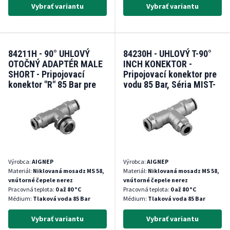
Vybrať variantu
Vybrať variantu
84211H - 90° UHLOVÝ
84230H - UHLOVÝ T-90°
OTOČNÝ ADAPTÉR MALE
INCH KONEKTOR -
SHORT - Pripojovací
Pripojovací konektor pre
konektor "R" 85 Bar pre
vodu 85 Bar, Séria MIST-
vodu Séria MIST-FIT
FIT
Výrobca:
AIGNEP
Výrobca:
AIGNEP
Materiál:
Niklovaná mosadz MS 58,
Materiál:
Niklovaná mosadz MS 58,
vnútorné čepele nerez
vnútorné čepele nerez
Pracovná teplota:
0 až 80 °C
Pracovná teplota:
0 až 80 °C
Médium:
Tlaková voda 85 Bar
Médium:
Tlaková voda 85 Bar
Vybrať variantu
Vybrať variantu