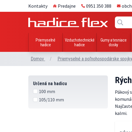
Kontakty
Predajne
0951 350 388
obch
Priemyselné
Vzduchotechnické
Gumy a tesniace
hadice
hadice
dosky
Domov
/
Priemyselné a poľnohospodárske spojk
Rých
Určená na hadicu
100 mm
Pákový s
komunáln
105/110 mm
Najčaste
kalmi.