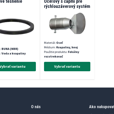
vé tesnenie
Oceľový s čapmi pre
rýchlouzáverový systém
s hákmi
Materiál:
Oceľ
Médium:
Kvapaliny, hnoj
l:
BUNA (NBR)
Použitie produktu:
Fekálny
:
Voda a kvapaliny
rozstrekovač
Vybrať variantu
Vybrať variantu
O nás
Ako nakupova