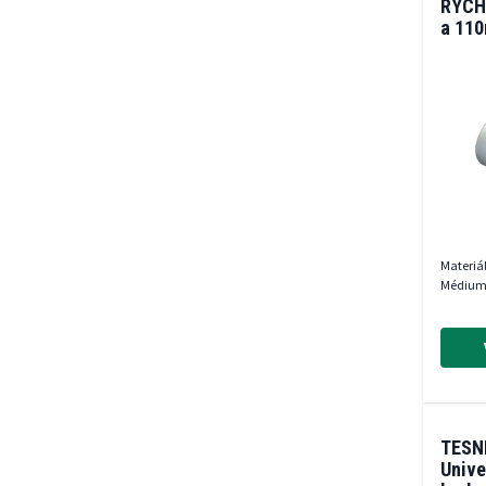
RÝCH
a 11
Materiá
Médium
TESNE
Unive