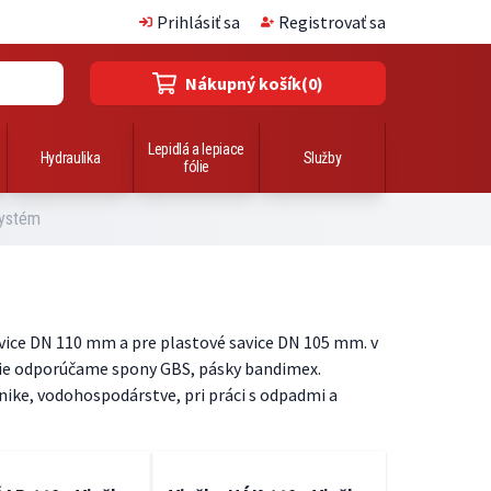
Prihlásiť sa
Registrovať sa
Nákupný košík
(0)
Lepidlá a lepiace
Hydraulika
Služby
fólie
systém
avice DN 110 mm a pre plastové savice DN 105 mm. v
anie odporúčame spony GBS, pásky bandimex.
hnike, vodohospodárstve, pri práci s odpadmi a