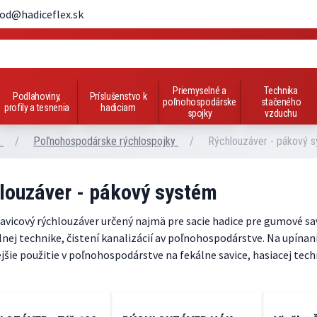
od@hadiceflex.sk
Priemyselné a
Technika
Podlahoviny,
Príslušenstvo k
poľnohospodárske
stačeného
profily a tesnenia
hadiciam
spojky
vzduchu
y
/
Poľnohospodárske rýchlospojky
/
Rýchlouzáver - pákový 
louzáver - pákový systém
avicový rýchlouzáver určený najmä pre sacie hadice pre gumové s
ej technike, čistení kanalizácií av poľnohospodárstve. Na upín
jšie použitie v poľnohospodárstve na fekálne savice, hasiacej tec