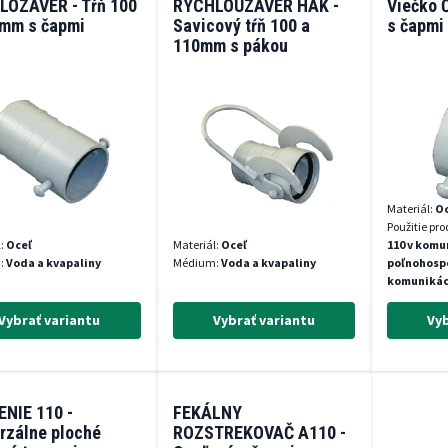
LOZÁVER - Tŕň 100
RÝCHLOUZÁVER HÁK -
Viečko 
0mm s čapmi
Savicový tŕň 100 a
s čapmi
110mm s pákou
Materiál:
Oc
Použitie pr
l:
Oceľ
Materiál:
Oceľ
110 v komu
:
Voda a kvapaliny
Médium:
Voda a kvapaliny
poľnohospo
komunikác
Vybrať variantu
Vybrať variantu
Vyb
NIE 110 -
FEKÁLNY
rzálne ploché
ROZSTREKOVAČ A110 -