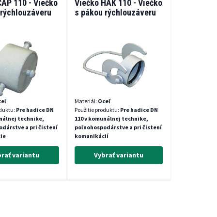
ČAP 110 - Viečko
Viečko HÁK 110 - Viečko
 rýchlouzáveru
s pákou rýchlouzáveru
eľ
Materiál:
Oceľ
oduktu:
Pre hadice DN
Použitie produktu:
Pre hadice DN
nálnej technike,
110 v komunálnej technike,
dárstve a pri čistení
poľnohospodárstve a pri čistení
ie
komunikácií
rať variantu
Vybrať variantu