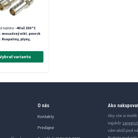
á teplota:
-40 až 150 °C
l:
mosadzný nikl. povrch
:
Kvapaliny, plyny,
Vybrať variantu
O nás
Ako nakupova
Aby ste si mohl
Kontakty
najskôr
zaregist
Predajne
vám uloží pod v
Budete mať prís