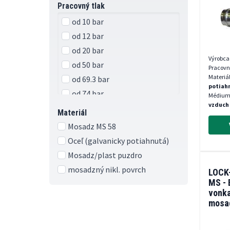
M18x1.5
Pracovný tlak
M16x1.5
od 10 bar
M14x1.5
od 12 bar
M12x1.5
od 20 bar
M30x2,0
Výrobca
od 50 bar
Pracovn
M12x1
Materiá
od 69.3 bar
M26x1,5
potiah
od 74 bar
Médium
M18x1,5
vzduch
od 74.2 bar
Materiál
M14x1,5
od 94 bar
Mosadz MS 58
M12x1,5
od 148 bar
Oceľ (galvanicky potiahnutá)
M30x1,5
Mosadz/plast puzdro
M24x1,5
mosadzný nikl. povrch
LOCK
M22x1,5
MS - 
M20x1,5
vonka
M16x1,5
mosad
1,2 
G 3/8"