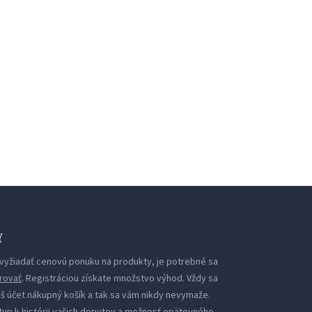
ť
i vyžiadať cenovú ponuku na produkty, je potrebné sa
rovať
. Registráciou získate množstvo výhod. Vždy sa
áš účet nákupný košík a tak sa vám nikdy nevymaže.
tup k histórii vašich dopytov a možnosť opätovného