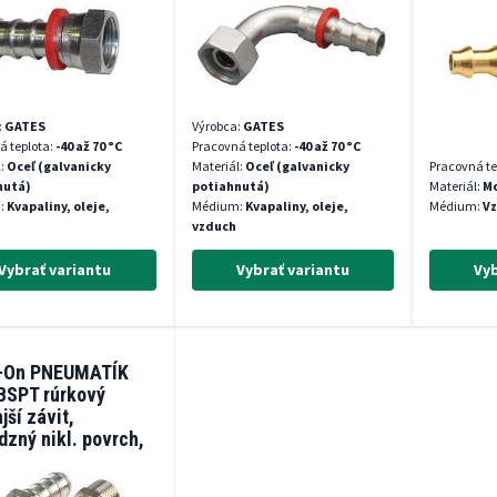
:
GATES
Výrobca:
GATES
á teplota:
-40 až 70 °C
Pracovná teplota:
-40 až 70 °C
l:
Oceľ (galvanicky
Materiál:
Oceľ (galvanicky
Pracovná te
nutá)
potiahnutá)
Materiál:
Mo
:
Kvapaliny, oleje,
Médium:
Kvapaliny, oleje,
Médium:
Vz
vzduch
Vybrať variantu
Vybrať variantu
Vyb
-On PNEUMATÍK
BSPT rúrkový
jší závit,
zný nikl. povrch,
MPa