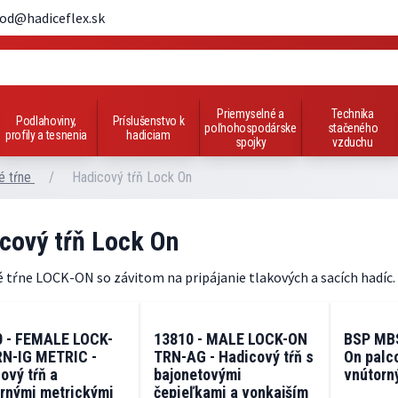
od@hadiceflex.sk
Priemyselné a
Technika
Podlahoviny,
Príslušenstvo k
poľnohospodárske
stačeného
profily a tesnenia
hadiciam
spojky
vzduchu
é tŕne
/
Hadicový tŕň Lock On
cový tŕň Lock On
 tŕne LOCK-ON so závitom na pripájanie tlakových a sacích hadíc.
0 - FEMALE LOCK-
13810 - MALE LOCK-ON
BSP MBS
N-IG METRIC -
TRN-AG - Hadicový tŕň s
On palco
ový tŕň a
bajonetovými
vnútorn
rnými metrickými
čepieľkami a vonkajším