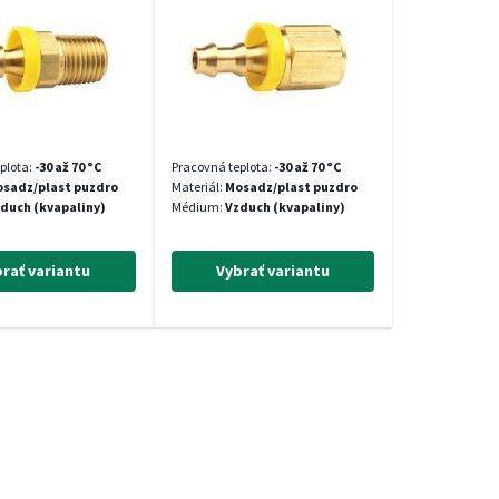
plota:
-30 až 70 °C
Pracovná teplota:
-30 až 70 °C
sadz/plast puzdro
Materiál:
Mosadz/plast puzdro
duch (kvapaliny)
Médium:
Vzduch (kvapaliny)
rať variantu
Vybrať variantu