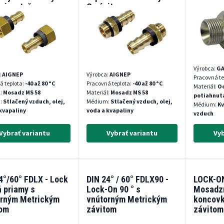
mi a otočnou
G závitom
cou
Výrobca:
GA
:
AIGNEP
Výrobca:
AIGNEP
Pracovná te
á teplota:
-40 až 80 °C
Pracovná teplota:
-40 až 80 °C
Materiál:
Oc
l:
Mosadz MS 58
Materiál:
Mosadz MS 58
potiahnut
:
Stlačený vzduch, olej,
Médium:
Stlačený vzduch, olej,
Médium:
Kv
kvapaliny
voda a kvapaliny
vzduch
Vybrať variantu
Vybrať variantu
Vyb
4°/60° FDLX - Lock
DIN 24° / 60° FDLX90 -
LOCK-O
ň priamy s
Lock-On 90 ° s
Mosadzn
orným Metrickým
vnútorným Metrickým
koncovk
tom
závitom
závitom