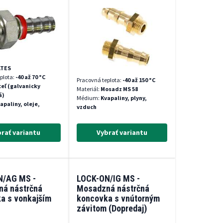
TES
plota:
-40 až 70 °C
Pracovná teplota:
-40 až 150 °C
eľ (galvanicky
Materiál:
Mosadz MS 58
á)
Médium:
Kvapaliny, plyny,
apaliny, oleje,
vzduch
rať variantu
Vybrať variantu
N/AG MS -
LOCK-ON/IG MS -
á nástrčná
Mosadzná nástrčná
a s vonkajším
koncovka s vnútorným
závitom (Dopredaj)