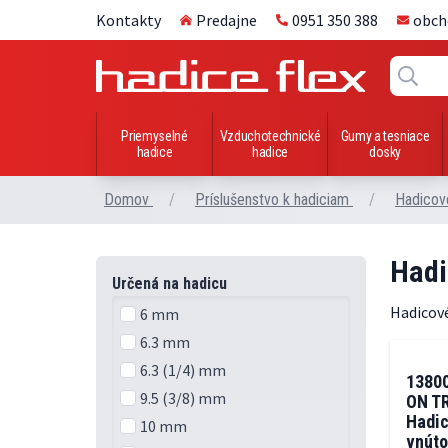
Kontakty
Predajne
0951 350 388
obch
Priemyselné
Vzduchotechnické
Gumy a tesniace
hadice
hadice
dosky
Domov
/
Príslušenstvo k hadiciam
/
Hadicov
Hadi
Určená na hadicu
Hadicové
6 mm
6.3 mm
6.3 (1/4) mm
1380
9.5 (3/8) mm
ON TR
Hadic
10 mm
vnúto