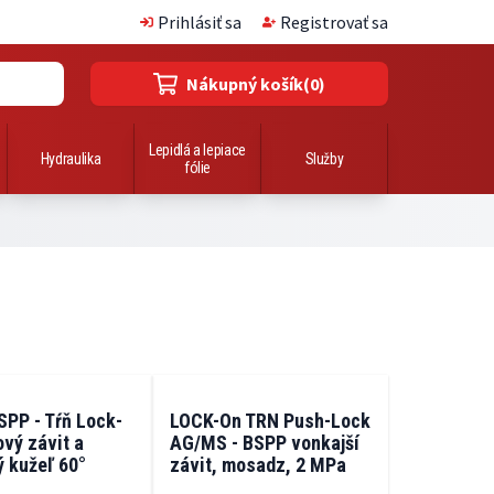
Prihlásiť sa
Registrovať sa
Nákupný košík
(0)
Lepidlá a lepiace
Hydraulika
Služby
fólie
PP - Tŕň Lock-
LOCK-On TRN Push-Lock
vý závit a
AG/MS - BSPP vonkajší
ý kužeľ 60°
závit, mosadz, 2 MPa