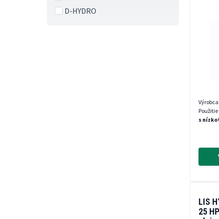
D-HYDRO
Výrobca
Použitie
s nízk
LIS 
25 HP