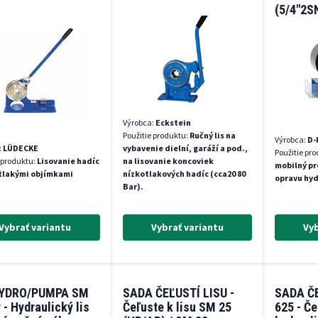
(5/4"2S
Výrobca:
Eckstein
Použitie produktu:
Ručný lis na
Výrobca:
D-
:
LÜDECKE
vybavenie dielní, garáží a pod.,
Použitie pr
 produktu:
Lisovanie hadíc
na lisovanie koncoviek
mobilný pro
otlakými objímkami
nízkotlakových hadíc (cca20 80
opravu hyd
Bar).
Vybrať variantu
Vybrať variantu
Vyb
HYDRO/PUMPA SM
SADA ČEĽUSTÍ LISU -
SADA ČE
 - Hydraulický lis
Čeľuste k lisu SM 25
625 - Če