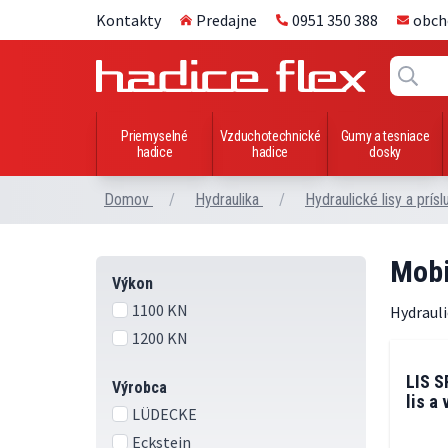
Kontakty
Predajne
0951 350 388
obch
Priemyselné
Vzduchotechnické
Gumy a tesniace
hadice
hadice
dosky
Domov
/
Hydraulika
/
Hydraulické lisy a prís
Mobi
Výkon
1100 KN
Hydrauli
1200 KN
LIS S
Výrobca
lis a
LÜDECKE
Eckstein