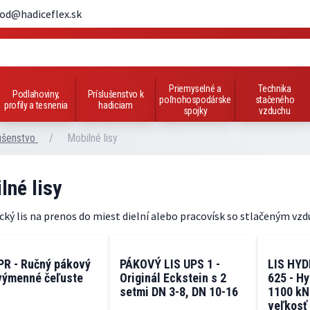
od@hadiceflex.sk
Priemyselné a
Technika
Podlahoviny,
Príslušenstvo k
poľnohospodárske
stačeného
profily a tesnenia
hadiciam
spojky
vzduchu
lušenstvo
/
Mobilné lisy
lné lisy
cký lis na prenos do miest dielní alebo pracovísk so stlačeným v
PR - Ručný pákový
PÁKOVÝ LIS UPS 1 -
LIS HY
 výmenné čeľuste
Originál Eckstein s 2
625 - Hy
setmi DN 3-8, DN 10-16
1100 kN
veľkosť