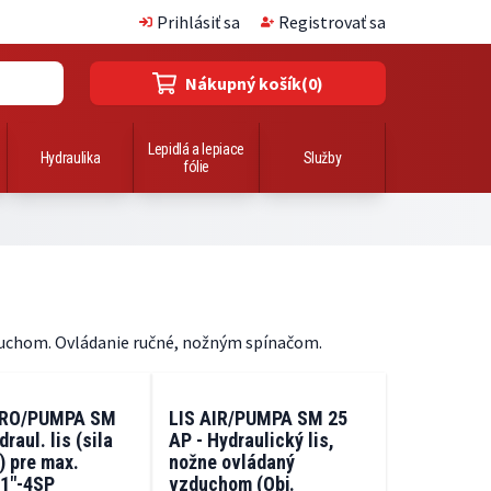
Prihlásiť sa
Registrovať sa
Nákupný košík
(0)
Lepidlá a lepiace
Hydraulika
Služby
fólie
zduchom. Ovládanie ručné, nožným spínačom.
DRO/PUMPA SM
LIS AIR/PUMPA SM 25
draul. lis (sila
AP - Hydraulický lis,
) pre max.
nožne ovládaný
 1"-4SP
vzduchom (Obj.