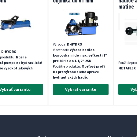
chu
objímka do 61 mm
hadice a
matice
Výrobca:
D-HYDRO
Vlastnosti:
Výroba hadíc s
:
D-HYDRO
koncovkami do max. veľkosti 1"
 produktu:
Nožne
pre 4SH a do 1.1/2" 2SN
ná pumpa na hydraulické
Použitie pr
Použitie produktu:
Oceľový profi
ie vysokotlakových
METAFLEX
lis pre výrobu alebo opravu
hydraulických hadíc
Vybrať variantu
Vybrať variantu
Vyb