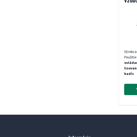
vzdu
Výrobca
Použitie
ovláda
lisovan
hadíc