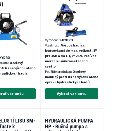
N)
max.61mm)
Výrobca:
D-HYDRO
Vlastnosti:
Výroba hadíc s
koncovkami do max. veľkosti 1"
pre 4SH a do 1.1/2" 2SN. Pasívne
HYDRO
meranie - mikrometer LED
oduktu:
Oceľový
svetlo
fi lis na výrobu alebo
Použitie produktu:
Oceľový
raulických hadíc
mobilný profi lis na výrobu alebo
opravu hydraulických hadíc
rať variantu
Vybrať variantu
ĽUSTÍ LISU SM-
HYDRAULICKÁ PUMPA
ľuste k
HP - Ručná pumpa s