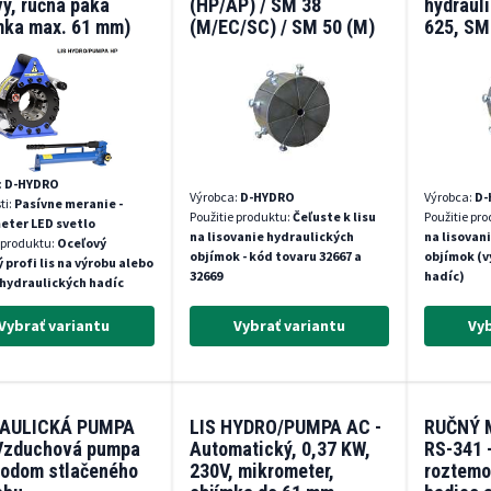
vý, ručná páka
(HP/AP) / SM 38
hydraul
mka max. 61 mm)
(M/EC/SC) / SM 50 (M)
625, SM
:
D-HYDRO
Výrobca:
D-HYDRO
Výrobca:
D-
ti:
Pasívne meranie -
Použitie produktu:
Čeľuste k lisu
Použitie pr
eter LED svetlo
na lisovanie hydraulických
na lisovan
 produktu:
Oceľový
objímok - kód tovaru 32667 a
objímok (v
 profi lis na výrobu alebo
32669
hadíc)
hydraulických hadíc
Vybrať variantu
Vybrať variantu
Vyb
AULICKÁ PUMPA
LIS HYDRO/PUMPA AC -
RUČNÝ 
 Vzduchová pumpa
Automatický, 0,37 KW,
RS-341 
vodom stlačeného
230V, mikrometer,
roztemo