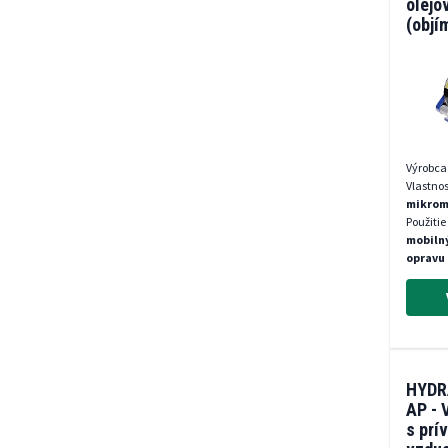
olejo
(objí
Výrobca
Vlastnos
mikrom
Použitie
mobilný
opravu 
HYDR
AP -
s prí