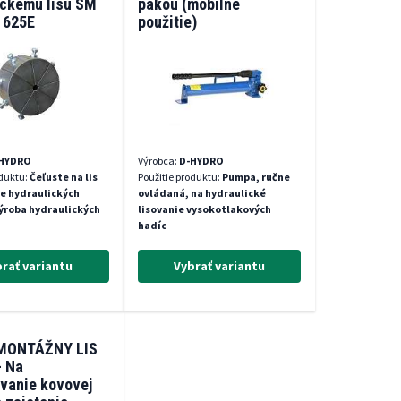
ickému lisu SM
pákou (mobilné
 625E
použitie)
HYDRO
Výrobca:
D-HYDRO
oduktu:
Čeľuste na lis
Použitie produktu:
Pumpa, ručne
ie hydraulických
ovládaná, na hydraulické
ýroba hydraulických
lisovanie vysokotlakových
hadíc
rať variantu
Vybrať variantu
MONTÁŽNY LIS
- Na
vanie kovovej