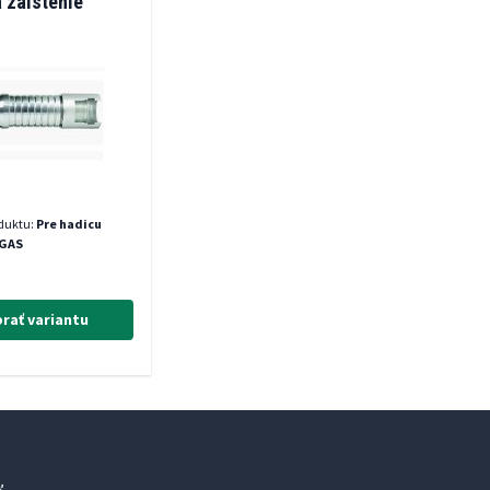
 zaistenie
oduktu:
Pre hadicu
 GAS
rať variantu