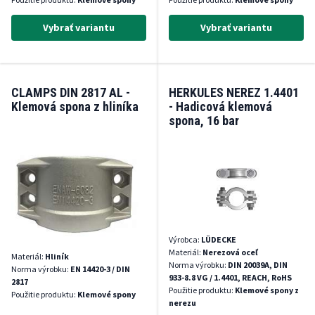
Vybrať variantu
Vybrať variantu
CLAMPS DIN 2817 AL -
HERKULES NEREZ 1.4401
Klemová spona z hliníka
- Hadicová klemová
spona, 16 bar
Výrobca:
LÜDECKE
Materiál:
Nerezová oceľ
Materiál:
Hliník
Norma výrobku:
DIN 20039A, DIN
Norma výrobku:
EN 14420-3 / DIN
933-8.8 VG / 1.4401, REACH, RoHS
2817
Použitie produktu:
Klemové spony z
Použitie produktu:
Klemové spony
nerezu