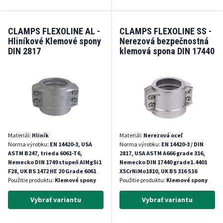
CLAMPS FLEXOLINE AL -
CLAMPS FLEXOLINE SS -
Hliníkové Klemové spony
Nerezová bezpečnostná
DIN 2817
klemová spona DIN 17440
Materiál:
Hliník
Materiál:
Nerezová oceľ
Norma výrobku:
EN 14420-3, USA
Norma výrobku:
EN 14420-3 / DIN
ASTM B247, trieda 6061-T6,
2817, USA ASTM A666 grade 316,
Nemecko DIN 1749 stupeň AIMgSi1
Nemecko DIN 17440 grade1.4401
F28, UK BS 1472 HE 20 Grade 6061
X5CrNiMo1810, UK BS 316 S16
Použitie produktu:
Klemové spony
Použitie produktu:
Klemové spony
Vybrať variantu
Vybrať variantu