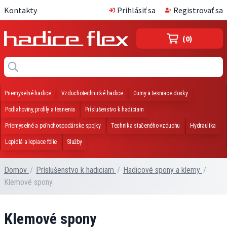
Kontakty
Prihlásiť sa
Registrovať sa
(0)
Priemyselné hadice
Vzduchotechnické hadice
Gumy a tesniace dosky
Podlahoviny, profily a tesnenia
Príslušenstvo k hadiciam
Priemyselné a poľnohospodárske spojky
Technika stačeného vzduchu
Hydraulika
Lepidlá a lepiace fólie
Služby
Domov
/
Príslušenstvo k hadiciam
/
Hadicové spony a klemy
/
Klemové spony
Klemové spony