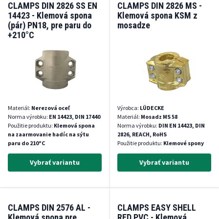
CLAMPS DIN 2826 SS EN
CLAMPS DIN 2826 MS -
14423 - Klemová spona
Klemová spona KSM z
(pár) PN18, pre paru do
mosadze
+210°C
Materiál:
Nerezová oceľ
Výrobca:
LÜDECKE
Norma výrobku:
EN 14423, DIN 17440
Materiál:
Mosadz MS 58
Použitie produktu:
Klemová spona
Norma výrobku:
DIN EN 14423, DIN
na zaarmovanie hadíc na sýtu
2826, REACH, RoHS
paru do 210°C
Použitie produktu:
Klemové spony
Vybrať variantu
Vybrať variantu
CLAMPS DIN 2576 AL -
CLAMPS EASY SHELL
Klemová spona pre
RED PVC - Klemová