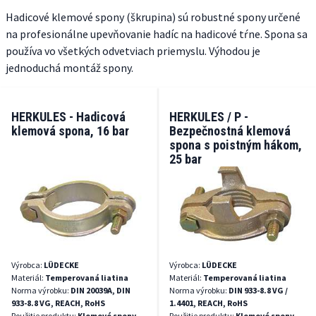
Hadicové klemové spony (škrupina) sú robustné spony určené
na profesionálne upevňovanie hadíc na hadicové tŕne. Spona sa
používa vo všetkých odvetviach priemyslu. Výhodou je
jednoduchá montáž spony.
HERKULES - Hadicová
HERKULES / P -
klemová spona, 16 bar
Bezpečnostná klemová
spona s poistným hákom,
25 bar
Výrobca:
LÜDECKE
Výrobca:
LÜDECKE
Materiál:
Temperovaná liatina
Materiál:
Temperovaná liatina
Norma výrobku:
DIN 20039A, DIN
Norma výrobku:
DIN 933-8.8 VG /
933-8.8 VG, REACH, RoHS
1.4401, REACH, RoHS
Použitie produktu:
Klemové spony
Použitie produktu:
Klemové spony