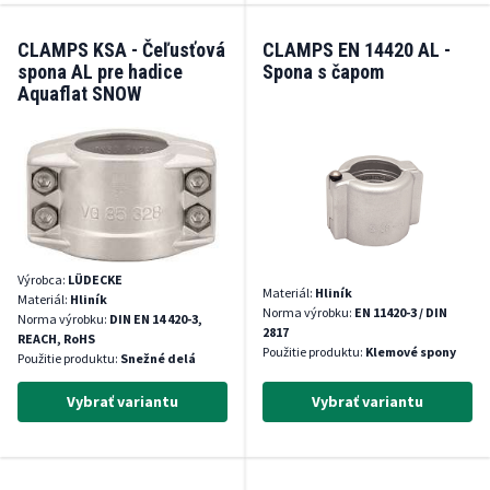
CLAMPS KSA - Čeľusťová
CLAMPS EN 14420 AL -
spona AL pre hadice
Spona s čapom
Aquaflat SNOW
Výrobca:
LÜDECKE
Materiál:
Hliník
Materiál:
Hliník
Norma výrobku:
EN 11420-3 / DIN
Norma výrobku:
DIN EN 14 420-3,
2817
REACH, RoHS
Použitie produktu:
Klemové spony
Použitie produktu:
Snežné delá
Vybrať variantu
Vybrať variantu