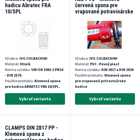
hadicu Abratec FRA
červená spona pre
10/SPL
vrapované potravinárske
hadice, 10 bar
Výrobca:
IVG COLBACHINI
Výrobca:
IVG COLBACHINI
Materiál:
Hliník
Materiál:
PVC - Pevný plast
Norma výrobku:
UNI EN 1092-1 PN10
Norma výrobku:
DIN 2817 a DIN 2826
- DIN 2576
Použitie produktu:
Klemová spona
Použitie produktu:
Klemová spona
pre vrapované potravinárske
pre hadicu ABRATEC FRA 10/SPL.
hadice
Vybrať variantu
Vybrať variantu
CLAMPS DIN 2817 PP -
Klemová spona z