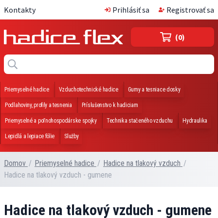
Kontakty
Prihlásiť sa
Registrovať sa
(0)
Priemyselné hadice
Vzduchotechnické hadice
Gumy a tesniace dosky
Podlahoviny, profily a tesnenia
Príslušenstvo k hadiciam
Priemyselné a poľnohospodárske spojky
Technika stačeného vzduchu
Hydraulika
Lepidlá a lepiace fólie
Služby
Domov
/
Priemyselné hadice
/
Hadice na tlakový vzduch
/
Hadice na tlakový vzduch - gumene
Hadice na tlakový vzduch - gumene