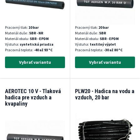
Pracovný tlak:
10 bar
Pracovný tlak:
20 bar
Materiál duše :
SBR - NR
Materiál duše :
SBR
Materiál obalu:
SBR - EPDM
Materiál obalu:
SBR - EPDM
Výstuha:
syntetická priadza
Výstuha:
textilný výplet
Pracovná teplota:
-40 až 93 °C
Pracovná teplota:
-30 až 80 °C
Vybrať variantu
Vybrať variantu
AEROTEC 10 V - Tlaková
PLW20 - Hadica na vodu a
hadica pre vzduch a
vzduch, 20 bar
kvapaliny