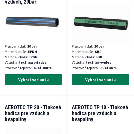
vzduch, 20bar
Pracovný tlak:
20 bar
Pracovný tlak:
10 bar
Materiál duše :
EPDM
Materiál duše :
SBR
Materiál obalu:
EPDM
Materiál obalu:
SBR
Výstuha:
textilná priadza
Výstuha:
textilný výplet
Pracovná teplota:
-40 až 100 °C
Pracovná teplota:
-30 až 80 °C
Vybrať variantu
Vybrať variantu
AEROTEC TP 20 - Tlaková
AEROTEC TP 10 - Tlaková
hadica pre vzduch a
hadica pre vzduch a
kvapaliny
kvapaliny