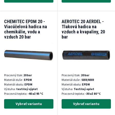
CHEMITEC EPDM 20 -
AEROTEC 20 AERDEL -
Viacúčelová hadica na
Tlaková hadica na
chemikálie, vodu a
vzduch a kvapaliny, 20
vzduch 20 bar
bar
Pracovný tlak:
20 bar
Pracovný tlak:
20 bar
Materiál duše :
EPDM
Materiál duše :
SBR/NBR
Materiál obalu:
EPDM
Materiál obalu:
EPDM
Výstuha:
textilný výplet
Výstuha:
Textilný oplet
Pracovná teplota:
-40 až 95 °C
Pracovná teplota:
-30 až 80 °C
Vybrať variantu
Vybrať variantu