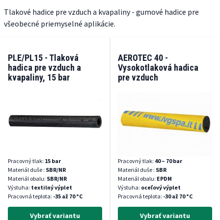
Tlakové hadice pre vzduch a kvapaliny - gumové hadice pre
všeobecné priemyselné aplikácie.
PLE/PL15 - Tlaková
AEROTEC 40 -
hadica pre vzduch a
Vysokotlaková hadica
kvapaliny, 15 bar
pre vzduch
Pracovný tlak:
15 bar
Pracovný tlak:
40 – 70 bar
Materiál duše :
SBR/NR
Materiál duše :
SBR
Materiál obalu:
SBR/NR
Materiál obalu:
EPDM
Výstuha:
textilný výplet
Výstuha:
oceľový výplet
Pracovná teplota:
-35 až 70 °C
Pracovná teplota:
-30 až 70 °C
Vybrať variantu
Vybrať variantu