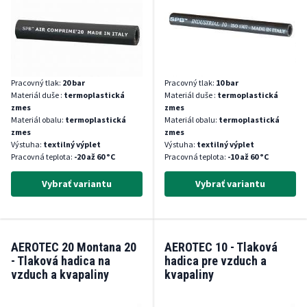
Pracovný tlak:
20 bar
Pracovný tlak:
10 bar
Materiál duše :
termoplastická
Materiál duše :
termoplastická
zmes
zmes
Materiál obalu:
termoplastická
Materiál obalu:
termoplastická
zmes
zmes
Výstuha:
textilný výplet
Výstuha:
textilný výplet
Pracovná teplota:
-20 až 60 °C
Pracovná teplota:
-10 až 60 °C
Vybrať variantu
Vybrať variantu
AEROTEC 20 Montana 20
AEROTEC 10 - Tlaková
- Tlaková hadica na
hadica pre vzduch a
vzduch a kvapaliny
kvapaliny