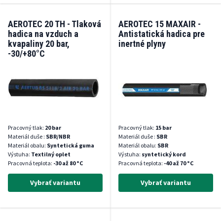
AEROTEC 20 TH - Tlaková
AEROTEC 15 MAXAIR -
hadica na vzduch a
Antistatická hadica pre
kvapaliny 20 bar,
inertné plyny
-30/+80°C
Pracovný tlak:
20 bar
Pracovný tlak:
15 bar
Materiál duše :
SBR/NBR
Materiál duše :
SBR
Materiál obalu:
Syntetická guma
Materiál obalu:
SBR
Výstuha:
Textilný oplet
Výstuha:
syntetický kord
Pracovná teplota:
-30 až 80 °C
Pracovná teplota:
-40 až 70 °C
Vybrať variantu
Vybrať variantu