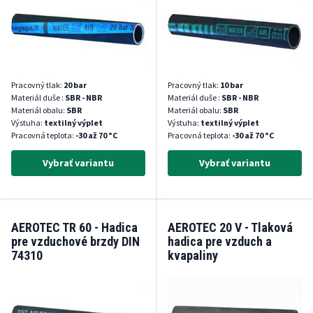
Pracovný tlak:
20 bar
Pracovný tlak:
10 bar
Materiál duše :
SBR - NBR
Materiál duše :
SBR - NBR
Materiál obalu:
SBR
Materiál obalu:
SBR
Výstuha:
textilný výplet
Výstuha:
textilný výplet
Pracovná teplota:
-30 až 70 °C
Pracovná teplota:
-30 až 70 °C
Vybrať variantu
Vybrať variantu
AEROTEC TR 60 - Hadica
AEROTEC 20 V - Tlaková
pre vzduchové brzdy DIN
hadica pre vzduch a
74310
kvapaliny