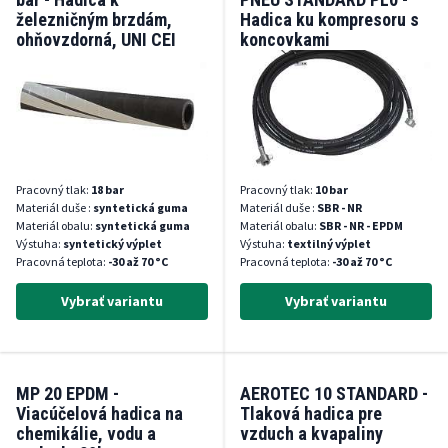
železničným brzdám,
Hadica ku kompresoru s
ohňovzdorná, UNI CEI
koncovkami
11170
Pracovný tlak:
18 bar
Pracovný tlak:
10 bar
Materiál duše :
syntetická guma
Materiál duše :
SBR - NR
Materiál obalu:
syntetická guma
Materiál obalu:
SBR - NR - EPDM
Výstuha:
syntetický výplet
Výstuha:
textilný výplet
Pracovná teplota:
-30 až 70 °C
Pracovná teplota:
-30 až 70 °C
Vybrať variantu
Vybrať variantu
MP 20 EPDM -
AEROTEC 10 STANDARD -
Viacúčelová hadica na
Tlaková hadica pre
chemikálie, vodu a
vzduch a kvapaliny