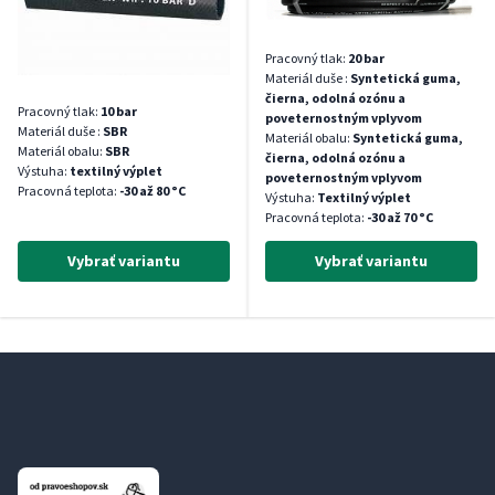
Pracovný tlak:
20 bar
Materiál duše :
Syntetická guma,
čierna, odolná ozónu a
Pracovný tlak:
10 bar
poveternostným vplyvom
Materiál duše :
SBR
Materiál obalu:
Syntetická guma,
Materiál obalu:
SBR
čierna, odolná ozónu a
Výstuha:
textilný výplet
poveternostným vplyvom
Pracovná teplota:
-30 až 80 °C
Výstuha:
Textilný výplet
Pracovná teplota:
-30 až 70 °C
Vybrať variantu
Vybrať variantu