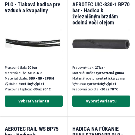
PLO - Tlaková hadica pre
AEROTEC UIC-830-1 BP70
vzduch a kvapaliny
bar - Hadica k
železničným brzdám
odolná voči olejom
Pracovný tlak:
20 bar
Pracovný tlak:
17 bar
Materiál duše :
SBR - NR
Materiál duše :
syntetická guma
Materiál obalu:
SBR - NR - EPDM
Materiál obalu:
syntetická guma
Výstuha:
textilný výplet
Výstuha:
syntetický výplet
Pracovná teplota:
-30 až 70 °C
Pracovná teplota:
-30 až 70 °C
Vybrať variantu
Vybrať variantu
AEROTEC RAIL WS BP75
HADICA NA FÚKANIE
bar - Hadica k
PNEU STANDARD PL0 -