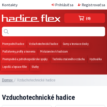
Kontakty
Prihlásiť sa
Registrovať sa
(0)
Priemyselné hadice
Vzduchotechnické hadice
Gumy a tesniace dosky
Podlahoviny, profily a tesnenia
Príslušenstvo k hadiciam
Priemyselné a poľnohospodárske spojky
Technika stačeného vzduchu
Hydraulika
Lepidlá a lepiace fólie
Služby
Domov
/
Vzduchotechnické hadice
Vzduchotechnické hadice