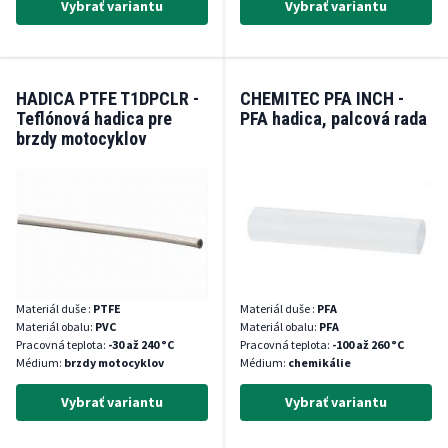
Vybrať variantu
Vybrať variantu
HADICA PTFE T1DPCLR -
CHEMITEC PFA INCH -
Teflónová hadica pre
PFA hadica, palcová rada
brzdy motocyklov
Materiál duše :
PTFE
Materiál duše :
PFA
Materiál obalu:
PVC
Materiál obalu:
PFA
Pracovná teplota:
-30 až 240 °C
Pracovná teplota:
-100 až 260 °C
Médium:
brzdy motocyklov
Médium:
chemikálie
Vybrať variantu
Vybrať variantu