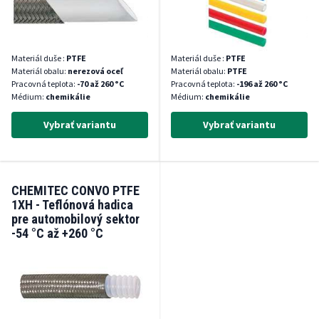
Materiál duše :
PTFE
Materiál duše :
PTFE
Materiál obalu:
nerezová oceľ
Materiál obalu:
PTFE
Pracovná teplota:
-70 až 260 °C
Pracovná teplota:
-196 až 260 °C
Médium:
chemikálie
Médium:
chemikálie
Vybrať variantu
Vybrať variantu
CHEMITEC CONVO PTFE
1XH - Teflónová hadica
pre automobilový sektor
-54 °C až +260 °C