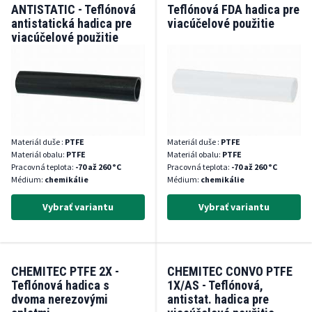
ANTISTATIC - Teflónová
Teflónová FDA hadica pre
antistatická hadica pre
viacúčelové použitie
viacúčelové použitie
Materiál duše :
PTFE
Materiál duše :
PTFE
Materiál obalu:
PTFE
Materiál obalu:
PTFE
Pracovná teplota:
-70 až 260 °C
Pracovná teplota:
-70 až 260 °C
Médium:
chemikálie
Médium:
chemikálie
Vybrať variantu
Vybrať variantu
CHEMITEC PTFE 2X -
CHEMITEC CONVO PTFE
Teflónová hadica s
1X/AS - Teflónová,
dvoma nerezovými
antistat. hadica pre