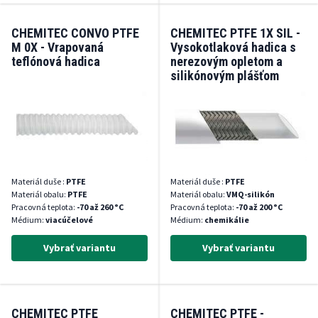
CHEMITEC CONVO PTFE
CHEMITEC PTFE 1X SIL -
M 0X - Vrapovaná
Vysokotlaková hadica s
teflónová hadica
nerezovým opletom a
silikónovým plášťom
Materiál duše :
PTFE
Materiál duše :
PTFE
Materiál obalu:
PTFE
Materiál obalu:
VMQ-silikón
Pracovná teplota:
-70 až 260 °C
Pracovná teplota:
-70 až 200 °C
Médium:
viacúčelové
Médium:
chemikálie
Vybrať variantu
Vybrať variantu
CHEMITEC PTFE
CHEMITEC PTFE -