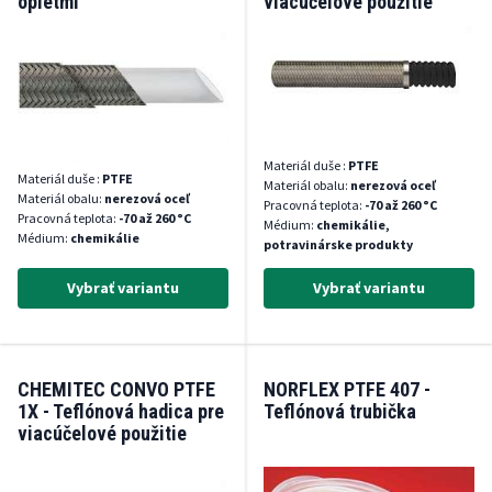
opletmi
viacúčelové použitie
Materiál duše :
PTFE
Materiál duše :
PTFE
Materiál obalu:
nerezová oceľ
Materiál obalu:
nerezová oceľ
Pracovná teplota:
-70 až 260 °C
Pracovná teplota:
-70 až 260 °C
Médium:
chemikálie,
Médium:
chemikálie
potravinárske produkty
Vybrať variantu
Vybrať variantu
CHEMITEC CONVO PTFE
NORFLEX PTFE 407 -
1X - Teflónová hadica pre
Teflónová trubička
viacúčelové použitie