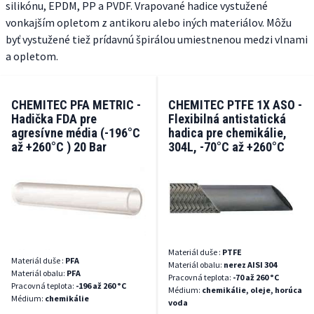
silikónu, EPDM, PP a PVDF. Vrapované hadice vystužené
vonkajším opletom z antikoru alebo iných materiálov. Môžu
byť vystužené tiež prídavnú špirálou umiestnenou medzi vlnami
a opletom.
CHEMITEC PFA METRIC -
CHEMITEC PTFE 1X ASO -
Hadička FDA pre
Flexibilná antistatická
agresívne média (-196°C
hadica pre chemikálie,
až +260°C ) 20 Bar
304L, -70°C až +260°C
Materiál duše :
PTFE
Materiál duše :
PFA
Materiál obalu:
nerez AISI 304
Materiál obalu:
PFA
Pracovná teplota:
-70 až 260 °C
Pracovná teplota:
-196 až 260 °C
Médium:
chemikálie, oleje, horúca
Médium:
chemikálie
voda