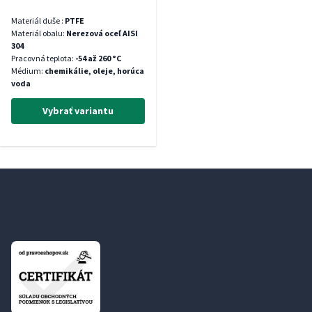
Materiál duše :
PTFE
Materiál obalu:
Nerezová oceľ AISI
304
Pracovná teplota:
-54 až 260 °C
Médium:
chemikálie, oleje, horúca
voda
Vybrať variantu