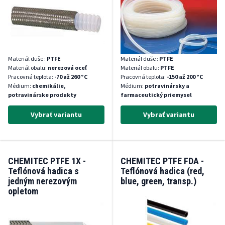
Materiál duše :
PTFE
Materiál duše :
PTFE
Materiál obalu:
nerezová oceľ
Materiál obalu:
PTFE
Pracovná teplota:
-70 až 260 °C
Pracovná teplota:
-150 až 200 °C
Médium:
chemikálie,
Médium:
potravinársky a
potravinárske produkty
farmaceutický priemysel
Vybrať variantu
Vybrať variantu
CHEMITEC PTFE 1X -
CHEMITEC PTFE FDA -
Teflónová hadica s
Teflónová hadica (red,
jedným nerezovým
blue, green, transp.)
opletom