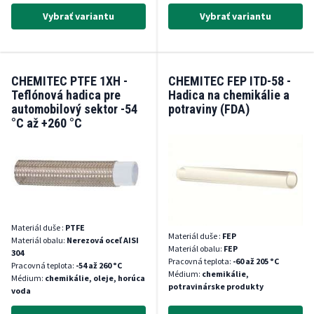
Vybrať variantu
Vybrať variantu
CHEMITEC PTFE 1XH -
CHEMITEC FEP ITD-58 -
Teflónová hadica pre
Hadica na chemikálie a
automobilový sektor -54
potraviny (FDA)
°C až +260 °C
Materiál duše :
PTFE
Materiál duše :
FEP
Materiál obalu:
Nerezová oceľ AISI
Materiál obalu:
FEP
304
Pracovná teplota:
-60 až 205 °C
Pracovná teplota:
-54 až 260 °C
Médium:
chemikálie,
Médium:
chemikálie, oleje, horúca
potravinárske produkty
voda