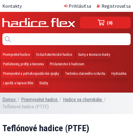
Kontakty
Prihlásiť sa
Registrovať sa
(0)
Priemyselné hadice
Vzduchotechnické hadice
Gumy a tesniace dosky
Podlahoviny, profily a tesnenia
Príslušenstvo k hadiciam
Priemyselné a poľnohospodárske spojky
Technika stačeného vzduchu
Hydraulika
Lepidlá a lepiace fólie
Služby
Domov
/
Priemyselné hadice
/
Hadice na chemikálie
/
Teflónové hadice (PTFE)
Teflónové hadice (PTFE)