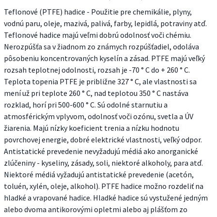
Teflonové (PTFE) hadice - Použitie pre chemikálie, plyny,
vodnú paru, oleje, mazivá, palivá, farby, lepidlá, potraviny atď.
Teflonové hadice majú veľmi dobrú odolnosť voči chémiu.
Nerozpúšťa sa v žiadnom zo známych rozpúšťadiel, odoláva
pôsobeniu koncentrovaných kyselín a zásad. PTFE majú veľký
rozsah teplotnej odolnosti, rozsah je -70 ° C do + 260 ° C.
Teplota topenia PTFE je približne 327 ° C, ale vlastnosti sa
mení už pri teplote 260 ° C, nad teplotou 350 ° C nastáva
rozklad, horí pri 500-600 ° C. Sú odolné starnutiu a
atmosférickým vplyvom, odolnosť voči ozónu, svetla a ÚV
žiarenia. Majú nízky koeficient trenia a nízku hodnotu
povrchovej energie, dobré elektrické vlastnosti, veľký odpor.
Antistatické prevedenie nevyžadujú médiá ako anorganické
zlúčeniny - kyseliny, zásady, soli, niektoré alkoholy, para atď.
Niektoré médiá vyžadujú antistatické prevedenie (acetón,
toluén, xylén, oleje, alkohol). PTFE hadice možno rozdeliť na
hladké a vrapované hadice. Hladké hadice sú vystužené jedným
alebo dvoma antikorovými opletmi alebo aj plášťom zo